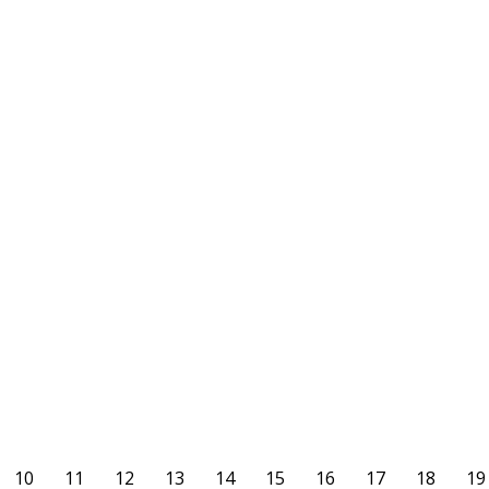
AUG.
UNENTSCHIEDEN ZUM AUFTAKT
12
AKTUELLES
12. August 2018
Unentschieden zum Auftakt Beide Teams hatten sich viel
vorgenommen, wenn auch mit unterschiedlichen
Voraussetzungen. Unsere Erste, aus der Landesliga
abgestiegen, mit 10 neuen Spielern im Kader. Der Aufsteiger FC
SF Delhoven mit der Euphorie des Aufstieges. Das merkte man
den Gästen an, denn sie erwischten den besseren Start. Latte
und Torhüter Marvin Stark, der den…
WEITERLESEN
10
11
12
13
14
15
16
17
18
19