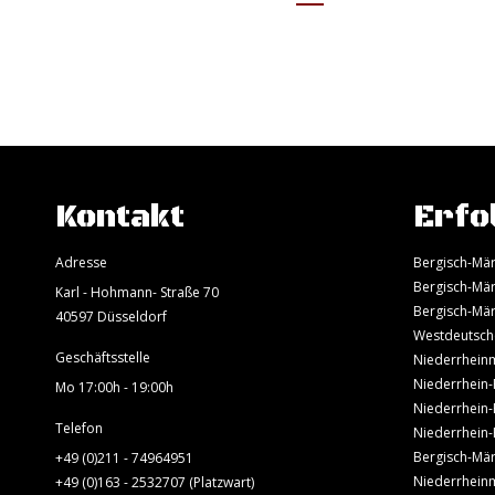
Kontakt
Erfo
Adresse
Bergisch-Mär
Bergisch-Mär
Karl - Hohmann- Straße 70
Bergisch-Mär
40597 Düsseldorf
Westdeutsch
Geschäftsstelle
Niederrheinm
Niederrhein-
Mo 17:00h - 19:00h
Niederrhein-
Telefon
Niederrhein-
Bergisch-Mär
+49 (0)211 - 74964951
Niederrheinm
+49 (0)163 - 2532707 (Platzwart)