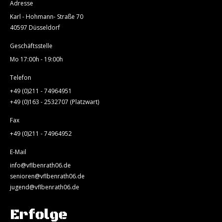
Adresse
Karl - Hohmann- Straße 70
40597 Düsseldorf
Geschäftsstelle
Mo 17:00h - 19:00h
Telefon
+49 (0)211 - 74964951
+49 (0)163 - 2532707 (Platzwart)
Fax
+49 (0)211 - 74964952
E-Mail
info@vflbenrath06.de
senioren@vflbenrath06.de
jugend@vflbenrath06.de
Erfolge