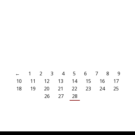
diesjährige Sommerfest ist terminiert und findet am 08.07.16 statt.
Wie gewohnt haben alle angemeldeten Schwimmer und ihre Familien
freien Eintritt in Schwimmbad, es wird Musik gespielt und gegrillt.
Hierbei bitten wir Sie wieder Spenden in Form von Kuchen, Salaten,
etc. mitzubringen. Anmelden können Sie sich wie im vergangenen…
WEITERLESEN
←
1
2
3
4
5
6
7
8
9
10
11
12
13
14
15
16
17
18
19
20
21
22
23
24
25
26
27
28