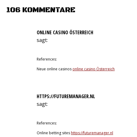
Facebook
X
WhatsApp
Pinterest
LinkedIn
106 KOMMENTARE
ONLINE CASINO ÖSTERREICH
sagt:
16. Juni 2026 um 3:59 Uhr
References:
Neue online casinos
online casino Österreich
HTTPS://FUTUREMANAGER.NL
sagt:
17. Juni 2026 um 7:39 Uhr
References:
Online betting sites
https://futuremanager.nl