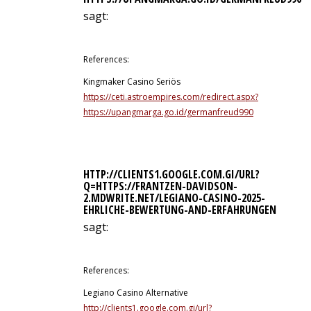
sagt:
12. Juli 2026 um 1:56 Uhr
References:
Kingmaker Casino Seriös
https://ceti.astroempires.com/redirect.aspx?
https://upangmarga.go.id/germanfreud990
HTTP://CLIENTS1.GOOGLE.COM.GI/URL?
Q=HTTPS://FRANTZEN-DAVIDSON-
2.MDWRITE.NET/LEGIANO-CASINO-2025-
EHRLICHE-BEWERTUNG-AND-ERFAHRUNGEN
sagt:
12. Juli 2026 um 2:31 Uhr
References:
Legiano Casino Alternative
http://clients1.google.com.gi/url?