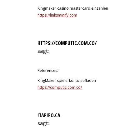
Kingmaker casino mastercard einzahlen
https://linksminify.com
HTTPS://COMPUTIC.COM.CO/
sagt:
10. Juli 2026 um 15:38 Uhr
References:
KingMaker spielerkonto aufladen
https://computic.com.co/
ITAPIPO.CA
sagt:
10. Juli 2026 um 16:17 Uhr