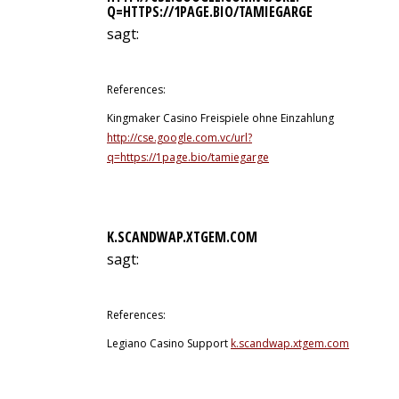
Q=HTTPS://1PAGE.BIO/TAMIEGARGE
sagt:
12. Juli 2026 um 4:33 Uhr
References:
Kingmaker Casino Freispiele ohne Einzahlung
http://cse.google.com.vc/url?
q=https://1page.bio/tamiegarge
K.SCANDWAP.XTGEM.COM
sagt:
12. Juli 2026 um 4:57 Uhr
References:
Legiano Casino Support
k.scandwap.xtgem.com