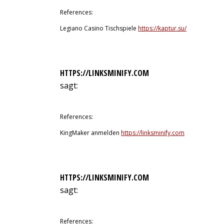
References:
Legiano Casino Tischspiele
https://kaptur.su/
HTTPS://LINKSMINIFY.COM
sagt:
10. Juli 2026 um 13:13 Uhr
References:
KingMaker anmelden
https://linksminify.com
HTTPS://LINKSMINIFY.COM
sagt:
10. Juli 2026 um 14:16 Uhr
References: