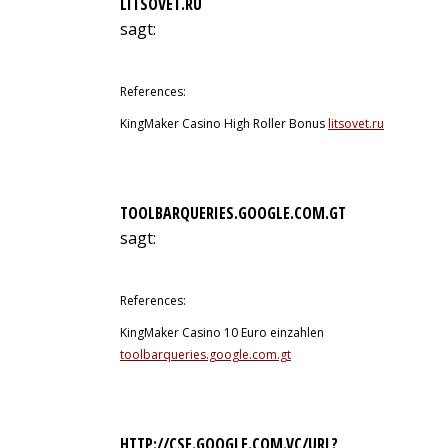
LITSOVET.RU
sagt:
12. Juli 2026 um 3:48 Uhr
References:
KingMaker Casino High Roller Bonus
litsovet.ru
TOOLBARQUERIES.GOOGLE.COM.GT
sagt:
12. Juli 2026 um 4:27 Uhr
References:
KingMaker Casino 10 Euro einzahlen
toolbarqueries.google.com.gt
HTTP://CSE.GOOGLE.COM.VC/URL?