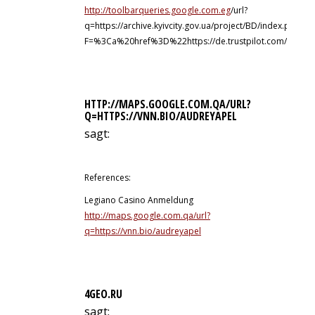
http://toolbarqueries.google.com.eg
/url?
q=https://archive.kyivcity.gov.ua/project/BD/index.php?
F=%3Ca%20href%3D%22https://de.trustpilot.com/revie
HTTP://MAPS.GOOGLE.COM.QA/URL?
Q=HTTPS://VNN.BIO/AUDREYAPEL
sagt:
9. Juli 2026 um 0:48 Uhr
References:
Legiano Casino Anmeldung
http://maps.google.com.qa/url?
q=https://vnn.bio/audreyapel
4GEO.RU
sagt: