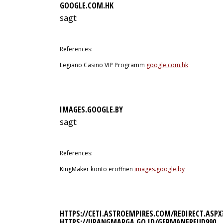
GOOGLE.COM.HK
sagt:
12. Juli 2026 um 0:17 Uhr
References:
Legiano Casino VIP Programm
google.com.hk
IMAGES.GOOGLE.BY
sagt:
12. Juli 2026 um 0:40 Uhr
References:
KingMaker konto eröffnen
images.google.by
HTTPS://CETI.ASTROEMPIRES.COM/REDIRECT.ASPX
HTTPS://UPANGMARGA.GO.ID/GERMANFREUD990