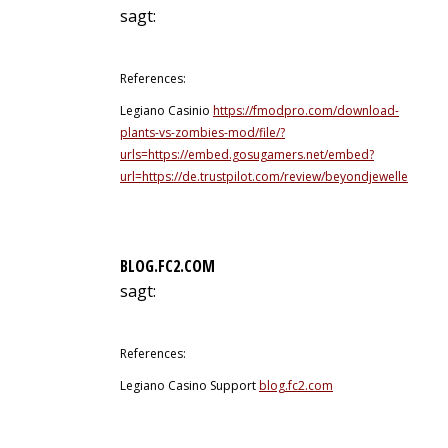
sagt:
9. Juli 2026 um 22:24 Uhr
References:
Legiano Casinio
https://fmodpro.com/download-
plants-vs-zombies-mod/file/?
urls=https://embed.gosugamers.net/embed?
url=https://de.trustpilot.com/review/beyondjewellery.de
BLOG.FC2.COM
sagt:
9. Juli 2026 um 22:42 Uhr
References:
Legiano Casino Support
blog.fc2.com