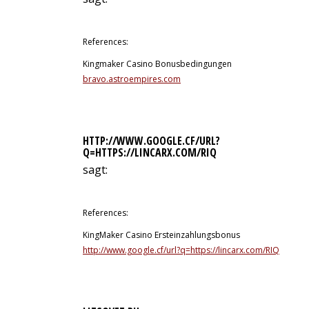
12. Juli 2026 um 3:22 Uhr
References:
Kingmaker Casino Bonusbedingungen
bravo.astroempires.com
HTTP://WWW.GOOGLE.CF/URL?
Q=HTTPS://LINCARX.COM/RIQ
sagt:
12. Juli 2026 um 3:38 Uhr
References:
KingMaker Casino Ersteinzahlungsbonus
http://www.google.cf/url?q=https://lincarx.com/RIQ