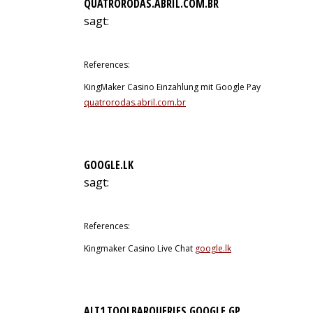
QUATRORODAS.ABRIL.COM.BR
sagt:
11. Juli 2026 um 15:01 Uhr
References:
KingMaker Casino Einzahlung mit Google Pay
quatrorodas.abril.com.br
GOOGLE.LK
sagt:
11. Juli 2026 um 15:56 Uhr
References:
Kingmaker Casino Live Chat
google.lk
ALT1.TOOLBARQUERIES.GOOGLE.GP