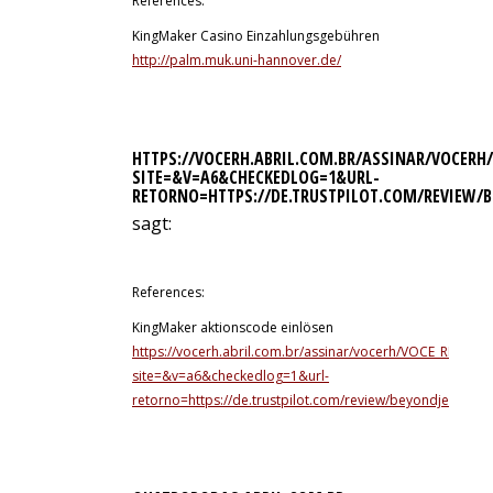
References:
KingMaker Casino Einzahlungsgebühren
http://palm.muk.uni-hannover.de/
HTTPS://VOCERH.ABRIL.COM.BR/ASSINAR/VOCERH
SITE=&V=A6&CHECKEDLOG=1&URL-
RETORNO=HTTPS://DE.TRUSTPILOT.COM/REVIEW/B
sagt:
11. Juli 2026 um 14:44 Uhr
References:
KingMaker aktionscode einlösen
https://vocerh.abril.com.br/assinar/vocerh/VOCE_RH_C
site=&v=a6&checkedlog=1&url-
retorno=https://de.trustpilot.com/review/beyondjeweller