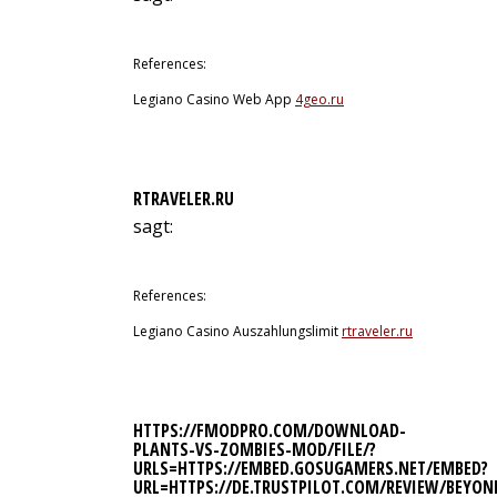
9. Juli 2026 um 17:38 Uhr
References:
Legiano Casino Web App
4geo.ru
RTRAVELER.RU
sagt:
9. Juli 2026 um 20:29 Uhr
References:
Legiano Casino Auszahlungslimit
rtraveler.ru
HTTPS://FMODPRO.COM/DOWNLOAD-
PLANTS-VS-ZOMBIES-MOD/FILE/?
URLS=HTTPS://EMBED.GOSUGAMERS.NET/EMBED?
URL=HTTPS://DE.TRUSTPILOT.COM/REVIEW/BEYON