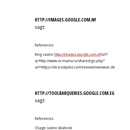
HTTP://IMAGES.GOOGLE.COM.NF
sagt:
8. Juli 2026 um 8:46 Uhr
References:
King casino
http://images.google.com.nf
/url?
q=http://www.sv-mama.ru/shared/go.php?
url=https://de.trustpilot.com/review/owowear.de
HTTP://TOOLBARQUERIES.GOOGLE.COM.EG
sagt:
8. Juli 2026 um 8:59 Uhr
References:
Osage casino skiatook