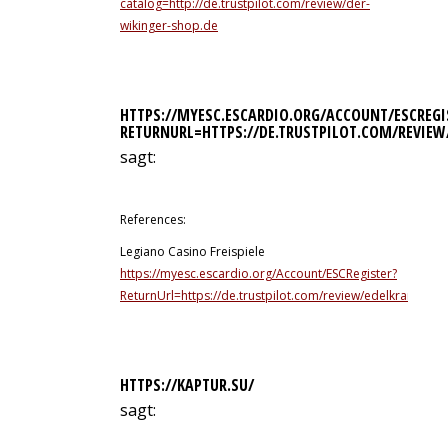
catalog=http://de.trustpilot.com/review/der-
wikinger-shop.de
HTTPS://MYESC.ESCARDIO.ORG/ACCOUNT/ESCREGI
RETURNURL=HTTPS://DE.TRUSTPILOT.COM/REVIEW
sagt:
10. Juli 2026 um 4:38 Uhr
References:
Legiano Casino Freispiele
https://myesc.escardio.org/Account/ESCRegister?
ReturnUrl=https://de.trustpilot.com/review/edelkranz.de
HTTPS://KAPTUR.SU/
sagt:
10. Juli 2026 um 11:46 Uhr