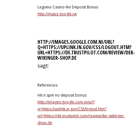
Legiano Casino No Deposit Bonus
http://maps.google.ne
HTTP://IMAGES.GOOGLE.COM.NI/URL?
Q=HTTPS://UPLINK.IN.GOV/CSS/LOGOUT.HTM?
URL=HTTPS://DE.TRUSTPILOT.COM/REVIEW/DER-
WIKINGER-SHOP.DE
sagt:
12. Juli 2026 um 23:00 Uhr
References:
Hit n spin no deposit bonus
http://images.google.com.ni/url?
q=https://uplink.in.gov/CSS/logout.htm?
url=https://de.trustpilot.com/review/der-wikinger-
shop.de