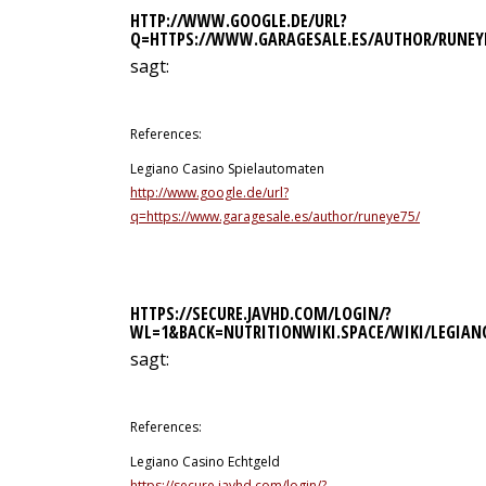
HTTP://WWW.GOOGLE.DE/URL?
Q=HTTPS://WWW.GARAGESALE.ES/AUTHOR/RUNEY
sagt:
12. Juli 2026 um 5:56 Uhr
References:
Legiano Casino Spielautomaten
http://www.google.de/url?
q=https://www.garagesale.es/author/runeye75/
HTTPS://SECURE.JAVHD.COM/LOGIN/?
WL=1&BACK=NUTRITIONWIKI.SPACE/WIKI/LEGIAN
sagt:
12. Juli 2026 um 6:30 Uhr
References:
Legiano Casino Echtgeld
https://secure.javhd.com/login/?