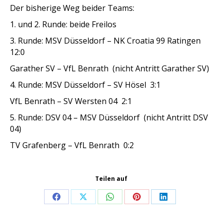
Der bisherige Weg beider Teams:
1. und 2. Runde: beide Freilos
3. Runde: MSV Düsseldorf – NK Croatia 99 Ratingen
12:0
Garather SV – VfL Benrath (nicht Antritt Garather SV)
4. Runde: MSV Düsseldorf – SV Hösel 3:1
VfL Benrath – SV Wersten 04 2:1
5. Runde: DSV 04 – MSV Düsseldorf (nicht Antritt DSV
04)
TV Grafenberg – VfL Benrath 0:2
Teilen auf
Share
Share
Share
Share
Share
on
on
on
on
on