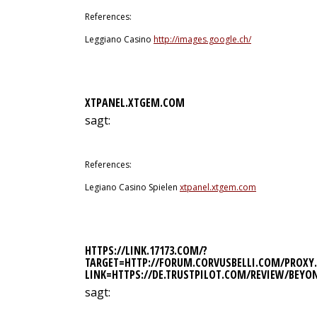
References:
Leggiano Casino
http://images.google.ch/
XTPANEL.XTGEM.COM
sagt:
10. Juli 2026 um 1:11 Uhr
References:
Legiano Casino Spielen
xtpanel.xtgem.com
HTTPS://LINK.17173.COM/?
TARGET=HTTP://FORUM.CORVUSBELLI.COM/PROXY.
LINK=HTTPS://DE.TRUSTPILOT.COM/REVIEW/BEYO
sagt:
10. Juli 2026 um 1:24 Uhr