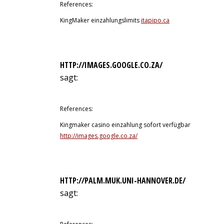
References:
KingMaker einzahlungslimits
itapipo.ca
HTTP://IMAGES.GOOGLE.CO.ZA/
sagt:
11. Juli 2026 um 13:25 Uhr
References:
Kingmaker casino einzahlung sofort verfügbar
http://images.google.co.za/
HTTP://PALM.MUK.UNI-HANNOVER.DE/
sagt:
11. Juli 2026 um 13:39 Uhr