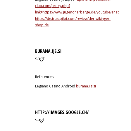
club.com/proxy.php?
link=https://www.jugendherberge.de/youtube/enable.php
https://de.trustpilot.com/review/der-wikinger-
shop.de
BURANA.IJS.SI
sagt:
10. Juli 2026 um 0:58 Uhr
References:
Legiano Casino Android
burana.ijs.si
HTTP://IMAGES.GOOGLE.CH/
sagt:
10. Juli 2026 um 1:07 Uhr