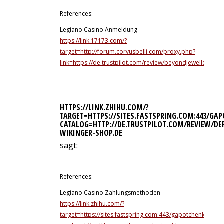
References:
Legiano Casino Anmeldung
https://link.17173.com/?
target=http://forum.corvusbelli.com/proxy.php?
link=https://de.trustpilot.com/review/beyondjewellery.de
HTTPS://LINK.ZHIHU.COM/?
TARGET=HTTPS://SITES.FASTSPRING.COM:443/G
CATALOG=HTTP://DE.TRUSTPILOT.COM/REVIEW/DE
WIKINGER-SHOP.DE
sagt:
10. Juli 2026 um 3:46 Uhr
References:
Legiano Casino Zahlungsmethoden
https://link.zhihu.com/?
target=https://sites.fastspring.com:443/gapotchenko/ord