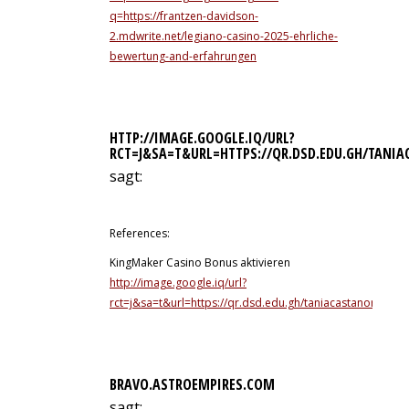
q=https://frantzen-davidson-
2.mdwrite.net/legiano-casino-2025-ehrliche-
bewertung-and-erfahrungen
HTTP://IMAGE.GOOGLE.IQ/URL?
RCT=J&SA=T&URL=HTTPS://QR.DSD.EDU.GH/TANI
sagt:
12. Juli 2026 um 2:45 Uhr
References:
KingMaker Casino Bonus aktivieren
http://image.google.iq/url?
rct=j&sa=t&url=https://qr.dsd.edu.gh/taniacastanon
BRAVO.ASTROEMPIRES.COM
sagt: