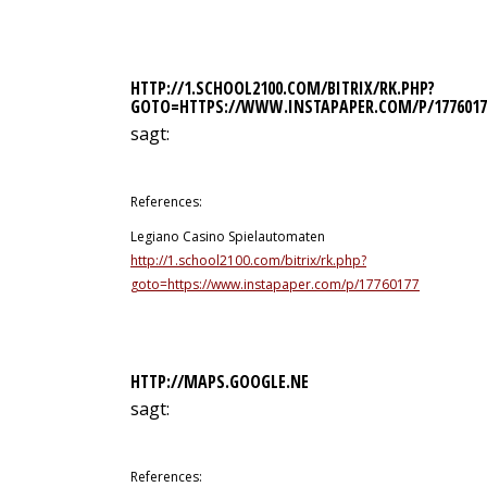
HTTP://1.SCHOOL2100.COM/BITRIX/RK.PHP?
GOTO=HTTPS://WWW.INSTAPAPER.COM/P/1776017
sagt:
12. Juli 2026 um 9:19 Uhr
References:
Legiano Casino Spielautomaten
http://1.school2100.com/bitrix/rk.php?
goto=https://www.instapaper.com/p/17760177
HTTP://MAPS.GOOGLE.NE
sagt:
12. Juli 2026 um 9:45 Uhr
References: