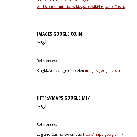
wl=1&back=nutritionwiki.space/wiki/Legiano_Casino_Logi
IMAGES.GOOGLE.CO.IN
sagt:
12. Juli 2026 um 6:32 Uhr
References:
KingMaker echtgeld spielen
images.google.co.in
HTTP://MAPS.GOOGLE.ML/
sagt:
12. Juli 2026 um 7:29 Uhr
References:
Legiano Casino Download
http://maps.google.ml/