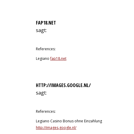
FAP18.NET
sagt:
7. Juli 2026 um 17:38 Uhr
References:
Legiano
fap18.net
HTTP://IMAGES.GOOGLE.NL/
sagt:
8. Juli 2026 um 0:00 Uhr
References:
Legiano Casino Bonus ohne Einzahlung
http://images.google.nl/