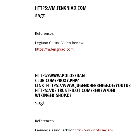
HTTPS://M.FENGNIAO.COM
sagt:
9. Juli 2026 um 22:47 Uhr
References:
Legiano Casino Video Review
https://m.fengniao.com
HTTP://WWW.POLOSEDAN-
CLUB.COM/PROXY.PHP?
LINK=HTTPS://WWW.JUGENDHERBERGE.DE/YOUTUB
HTTPS://DE.TRUSTPILOT.COM/REVIEW/DER-
WIKINGER-SHOP.DE
sagt:
9. Juli 2026 um 23:47 Uhr
References:
Legiano Casino Jackpot
http://www.polosedan-