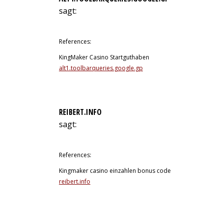
sagt:
11. Juli 2026 um 16:30 Uhr
References:
KingMaker Casino Startguthaben
alt1.toolbarqueries.google.gp
REIBERT.INFO
sagt:
11. Juli 2026 um 23:50 Uhr
References:
Kingmaker casino einzahlen bonus code
reibert.info