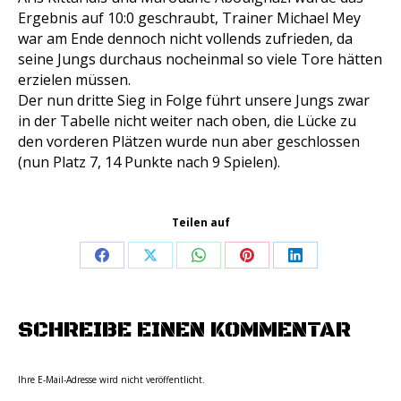
Ergebnis auf 10:0 geschraubt, Trainer Michael Mey
war am Ende dennoch nicht vollends zufrieden, da
seine Jungs durchaus nocheinmal so viele Tore hätten
erzielen müssen.
Der nun dritte Sieg in Folge führt unsere Jungs zwar
in der Tabelle nicht weiter nach oben, die Lücke zu
den vorderen Plätzen wurde nun aber geschlossen
(nun Platz 7, 14 Punkte nach 9 Spielen).
Teilen auf
Share
Share
Share
Share
Share
on
on
on
on
on
Facebook
X
WhatsApp
Pinterest
LinkedIn
SCHREIBE EINEN KOMMENTAR
Ihre E-Mail-Adresse wird nicht veröffentlicht.