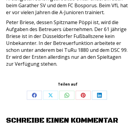
beim Garather SV und dem FC Bosporus. Beim VfL hat
er vor vielen Jahren die A-Junioren trainiert.
Peter Briese, dessen Spitzname Pöppi ist, wird die
Aufgaben des Betreuers übernehmen. Der 61 jährige
Briese ist in der Düsseldorfer Fußballszene kein
Unbekannter. In der Betreuerfunktion arbeitete er
schon unter anderem bei TuRu 1880 und dem DSC 99.
Er wird der Ersten allerdings nur an den Spieltagen
zur Verfügung stehen.
Teilen auf
Share
Share
Share
Share
Share
on
on
on
on
on
Facebook
X
WhatsApp
Pinterest
LinkedIn
SCHREIBE EINEN KOMMENTAR