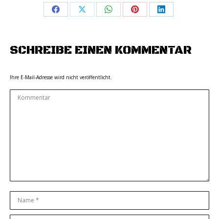
Share
Share
Share
Share
Share
on
on
on
on
on
Facebook
X
WhatsApp
Pinterest
LinkedIn
SCHREIBE EINEN KOMMENTAR
Ihre E-Mail-Adresse wird nicht veröffentlicht.
Kommentar
Name *