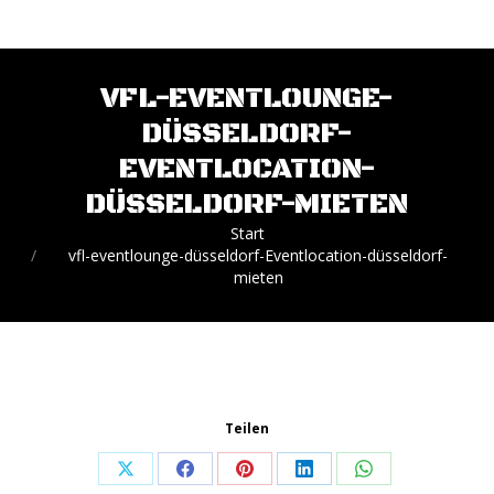
VFL-EVENTLOUNGE-
DÜSSELDORF-
EVENTLOCATION-
DÜSSELDORF-MIETEN
Sie befinden sich hier:
Start
vfl-eventlounge-düsseldorf-Eventlocation-düsseldorf-
mieten
Teilen
Share
Share
Share
Share
Share