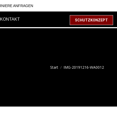
RNIERE ANFRAGEN
KONTAKT
SCHUTZKONZEPT
Sie befinden sich hier:
Start
IMG-20191216-WA0012