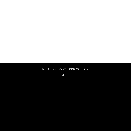
dem TSV Meerbusch zum direkten
Wiederaufstieg! Ein Spiel der Gegensätze.
Aufsteiger gegen Absteiger. Beide haben 107
Tore auf dem Konto. Wir haben sie erhalten,
der Auf-steiger hat sie geschossen. Der TSV…
© 1906 - 2025 VfL Benrath 06 e.V.
Menü