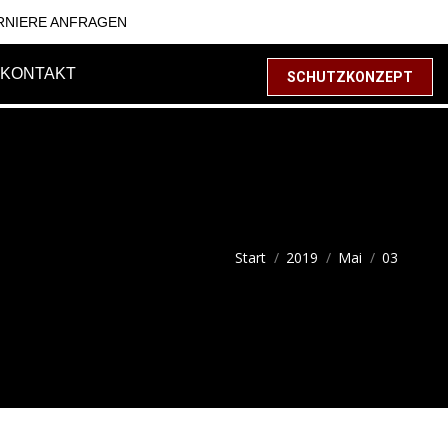
RNIERE ANFRAGEN
KONTAKT
SCHUTZKONZEPT
Sie befinden sich hier:
Start
2019
Mai
03