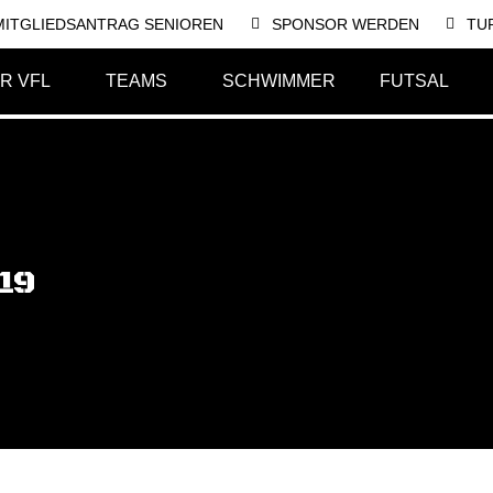
MITGLIEDSANTRAG SENIOREN
SPONSOR WERDEN
TU
R VFL
TEAMS
SCHWIMMER
FUTSAL
019