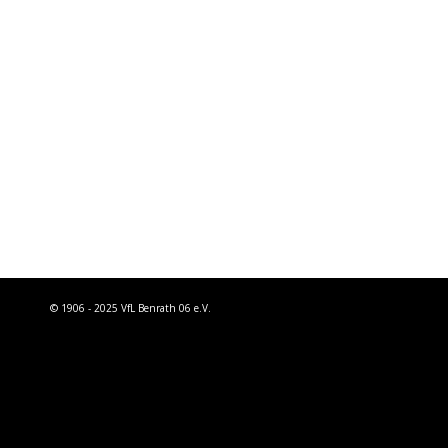
C1 WAR AUF TOUR
AKTUELLES
,
JUGENDABTEILUNG
Von
vflbenrath
3. Mai 2019
1 Kommen
Wie bereits berichtet, waren unsere C-Junioren in
Osterferien an einem internationalen Turnier an
18 Jungs mit dem Bus los. Zwei Väter, Markus…
© 1906 - 2025 VfL Benrath 06 e.V.