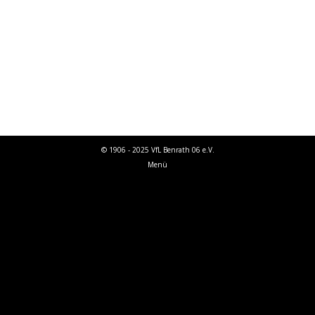
daher nicht genutzt werden. Kommt Euch
unsere jungen Wilden anschauen! Unsere 2.
Mannschaft tritt bei der 1. Mannschaft des TSV
Urdenbach an. Anpfiff ist um 15 Uhr…
© 1906 - 2025 VfL Benrath 06 e.V.
Menü