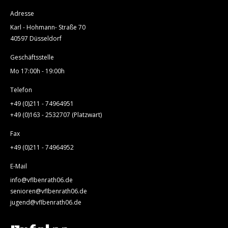
Adresse
Karl - Hohmann- Straße 70
40597 Düsseldorf
Geschäftsstelle
Mo 17:00h - 19:00h
Telefon
+49 (0)211 - 74964951
+49 (0)163 - 2532707 (Platzwart)
Fax
+49 (0)211 - 74964952
E-Mail
info@vflbenrath06.de
senioren@vflbenrath06.de
jugend@vflbenrath06.de