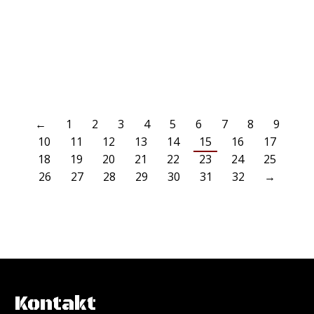
mit 1:3 hinten. Den einzigen Benrather Treffer erzielte Claudio
Bemba in der…
WEITERLESEN
←
1
2
3
4
5
6
7
8
9
10
11
12
13
14
15
16
17
18
19
20
21
22
23
24
25
26
27
28
29
30
31
32
→
Kontakt