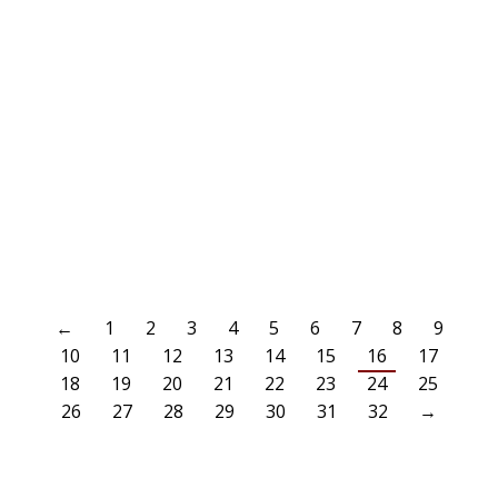
AKTUELLES
,
SENIORENABTEILUNG
5. Mai 2019
Eine unglückliche und unnötige Niederlage musste unsere 2.
Mannschaft gegen den SV Hilden-Nord im Heimspiel hinnehmen.
Nach 7 Minuten gingen die Gäste durch einen unnötigen
Foulelfmeter mit 1:0 in Führung. In der 16. Minute erhöhten die
Norder auf 2:0. Ein sehenswerter, unhaltbarer Schuss aus 20 m unter
die Latte brachte das 3:0. Danach gestaltet unsere…
WEITERLESEN
←
1
2
3
4
5
6
7
8
9
10
11
12
13
14
15
16
17
18
19
20
21
22
23
24
25
26
27
28
29
30
31
32
→