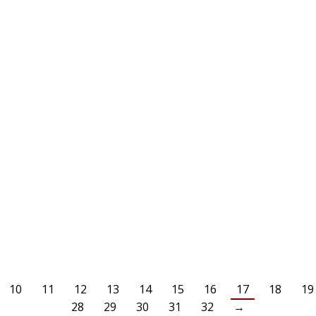
MÄRZ
WALDEMAR SCHIPPER IST GESTORBEN
16
AKTUELLES
16. März 2019
Waldemar Schipper ist gestorben Der VfL Benrath 06 e.V.
trauert um seinen Ehrenvorsitzenden Waldemar Schipper. Kein
anderer hat den Verein so geprägt wie er. Am 30.06.1938
wurde er in Ostpreußen geboren, aufgewachsen in Schleswig-
Holstein. Der gelernte Industriekaufmann war im Beruf und als
Unternehmer erfolgreich. Mit seiner Frau Marianne hatte er 2
Kinder. Seine Fußballkarriere startete…
WEITERLESEN
10
11
12
13
14
15
16
17
18
19
28
29
30
31
32
→