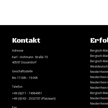
Kontakt
Erfo
Adresse
Bergisch-Mär
Bergisch-Mär
Karl - Hohmann- Straße 70
Bergisch-Mär
40597 Düsseldorf
Westdeutsch
Geschäftsstelle
Niederrheinm
Niederrhein-
Mo 17:00h - 19:00h
Niederrhein-
Telefon
Niederrhein-
Bergisch-Mär
+49 (0)211 - 74964951
Niederrheinm
+49 (0)163 - 2532707 (Platzwart)
Niederrheinm
Fax