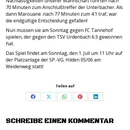
Nachlässigkeiten unserer Mannschaft führten nach
70 Minuten zum Anschlußtreffer der Unterbacher. Als
dann Marouane .nach 77 Minuten zum 4:1 traf, war
die endgültige Entscheidung gefallen!
Nun müssen sie am Sonntag gegen FC Tannehof
spielen, der gegen den TSV Urdenbach 6:3 gewonnen
hat.
Das Spiel findet am Sonntag, den 1. Juli um 11 Uhr auf
der Platzanlage der SP.-VG. Hilden 05/06 am
Weidenweg statt!
Teilen auf
Share
Share
Share
Share
Share
on
on
on
on
on
Facebook
X
WhatsApp
Pinterest
LinkedIn
SCHREIBE EINEN KOMMENTAR