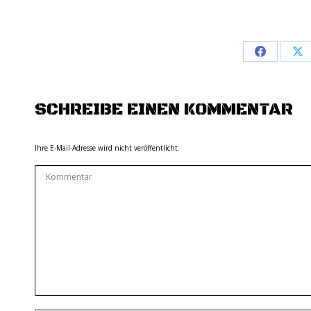
Share
Sh
on
on
Facebook
X
SCHREIBE EINEN KOMMENTAR
Ihre E-Mail-Adresse wird nicht veröffentlicht.
Kommentar