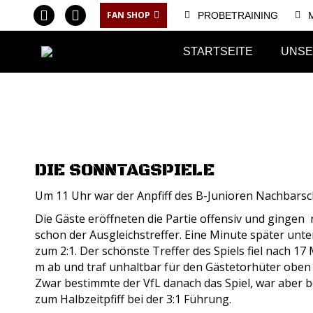
FAN SHOP
PROBETRAINING
Facebook
Instagram
page
page
STARTSEITE
UNSE
opens
opens
in
in
new
new
window
window
DIE SONNTAGSPIELE
Um 11 Uhr war der Anpfiff des B-Junioren Nachbarsc
Die Gäste eröffneten die Partie offensiv und gingen 
schon der Ausgleichstreffer. Eine Minute später unte
zum 2:1. Der schönste Treffer des Spiels fiel nach 17
m ab und traf unhaltbar für den Gästetorhüter oben
Zwar bestimmte der VfL danach das Spiel, war aber be
zum Halbzeitpfiff bei der 3:1 Führung.