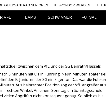
MITGLIEDSANTRAG SENIOREN
SPONSOR WERDEN
TU
R VFL
TEAMS
SCHWIMMER
FUTSAL
haftsduell zwischen dem VfL und der SG Benrath/Hassels.
nach 5 Minuten mit 0:1 in Führung. Neun Minuten später fie
rlief den B-Junioren der SG ein Eigentor. Das war die Führu
 MInuten. Aus halbrechter Position zog der VfL Angreifer au
 im rechten Winkel. An einem Sonntag ein Sonntagsschuß.
i vielen Angriffen nicht konsequent genug. So blieb es bis