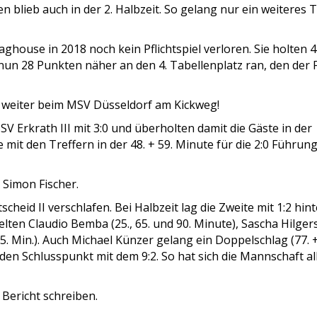
 blieb auch in der 2. Halbzeit. So gelang nur ein weiteres 
ghouse in 2018 noch kein Pflichtspiel verloren. Sie holten 4
nun 28 Punkten näher an den 4. Tabellenplatz ran, den der 
r weiter beim MSV Düsseldorf am Kickweg!
 Erkrath III mit 3:0 und überholten damit die Gäste in der
e mit den Treffern in der 48. + 59. Minute für die 2:0 Führung
n Simon Fischer.
cheid II verschlafen. Bei Halbzeit lag die Zweite mit 1:2 hint
ielten Claudio Bemba (25., 65. und 90. Minute), Sascha Hilger
75. Min.). Auch Michael Künzer gelang ein Doppelschlag (77. 
 den Schlusspunkt mit dem 9:2. So hat sich die Mannschaft al
 Bericht schreiben.