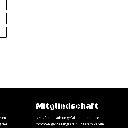
Mitgliedschaft
e im
Der VfL Benrath 06 gefällt Ihnen und Sie
g der
möchten gerne Mitglied in unserem Verein