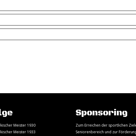
lge
Sponsoring
kischer Meister 1930
Zum Erreichen der sportlichen Ziel
kischer Meister 1933
Seniorenbereich und zur Förderun