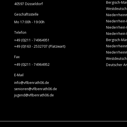
Bergisch-Mär
40597 Düsseldorf
Westdeutsch
Geschäftsstelle
Niederrheinm
Niederrhein-
Mo 17:00h - 19:00h
Niederrhein-
Telefon
Niederrhein-
Bergisch-Mär
+49 (0)211 - 74964951
Niederrheinm
+49 (0)163 - 2532707 (Platzwart)
Niederrheinm
Fax
Westdeutsch
+49 (0)211 - 74964952
Deutscher A
E-Mail
info@vflbenrath06.de
senioren@vflbenrath06.de
jugend@vflbenrath06.de