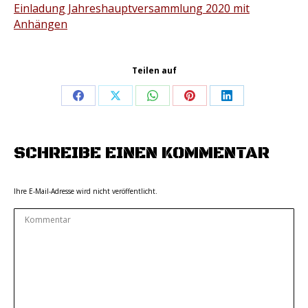
Einladung Jahreshauptversammlung 2020 mit
Anhängen
Teilen auf
Share
Share
Share
Share
Share
on
on
on
on
on
Facebook
X
WhatsApp
Pinterest
LinkedIn
SCHREIBE EINEN KOMMENTAR
Ihre E-Mail-Adresse wird nicht veröffentlicht.
Kommentar