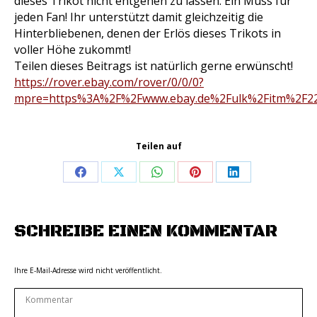
dieses Trikot nicht entgehen zu lassen. Ein Muss für
jeden Fan! Ihr unterstützt damit gleichzeitig die
Hinterbliebenen, denen der Erlös dieses Trikots in
voller Höhe zukommt!
Teilen dieses Beitrags ist natürlich gerne erwünscht!
https://rover.ebay.com/rover/0/0/0?
mpre=https%3A%2F%2Fwww.ebay.de%2Fulk%2Fitm%2F2
Teilen auf
Share
Share
Share
Share
Share
on
on
on
on
on
Facebook
X
WhatsApp
Pinterest
LinkedIn
SCHREIBE EINEN KOMMENTAR
Ihre E-Mail-Adresse wird nicht veröffentlicht.
Kommentar