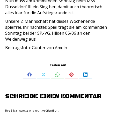
Nun muss am kommenden Sonntag beim MSV
Düsseldorf III ein Sieg her, damit auch theoretisch
alles klar für die Aufstiegsrunde ist.
Unsere 2. Mannschaft hat dieses Wochenende
spielfrei. Ihr nächstes Spiel trägt sie am kommenden
Sonntag bei der SP.-VG. Hilden 05/06 an den
Weidenweg aus.
Beitragsfoto: Günter von Ameln
Teilen auf
Share
Share
Share
Share
Share
on
on
on
on
on
Facebook
X
WhatsApp
Pinterest
LinkedIn
SCHREIBE EINEN KOMMENTAR
Ihre E-Mail-Adresse wird nicht veröffentlicht.