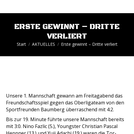
ERSTE GEWINNT – DRITTE
VERLIERT
Sie befinden sich hier:
Start
AKTUELLES
Erste gewinnt – Dritte verliert
Unsere 1. Mannschaft gewann am Freitagabend das
Freundschaftsspiel gegen das Oberligateam von den
Sportfreunden Baumberg überraschend mit 4:2.
Bis zur 19. Minute führte unsere Mannschaft bereits
mit 3:0. Nino Fazlic (5.), Youngster Christian Pascal
Heppner (13.) und Yuji Adachi (19.) waren die Tor-