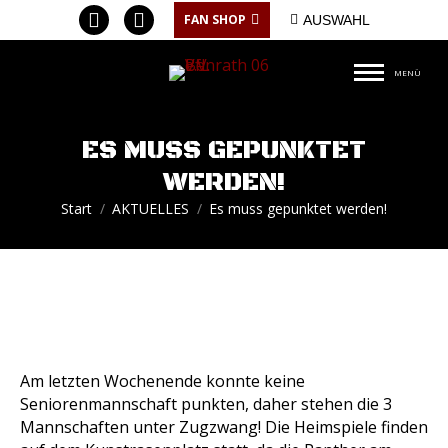
Facebook
Instagram
FAN SHOP
AUSWAHL
page
page
MENÜ
opens
opens
in
in
new
new
ES MUSS GEPUNKTET
window
window
WERDEN!
Sie befinden sich hier:
Start
AKTUELLES
Es muss gepunktet werden!
Am letzten Wochenende konnte keine
Seniorenmannschaft punkten, daher stehen die 3
Mannschaften unter Zugzwang! Die Heimspiele finden