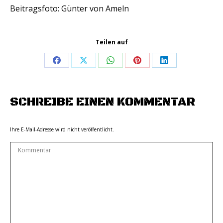
Beitragsfoto: Günter von Ameln
Teilen auf
Share
Share
Share
Share
Share
on
on
on
on
on
Facebook
X
WhatsApp
Pinterest
LinkedIn
SCHREIBE EINEN KOMMENTAR
Ihre E-Mail-Adresse wird nicht veröffentlicht.
Kommentar