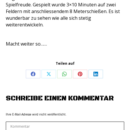
Spielfreude. Gespielt wurde 3×10 Minuten auf zwei
Feldern mit anschliessendem 8 Meterschießen. Es ist
wunderbar zu sehen wie alle sich stetig
weiterentwickeln.
Macht weiter so……
Teilen auf
Share
Share
Share
Share
Share
on
on
on
on
on
Facebook
X
WhatsApp
Pinterest
LinkedIn
SCHREIBE EINEN KOMMENTAR
Ihre E-Mail-Adresse wird nicht veröffentlicht.
Kommentar