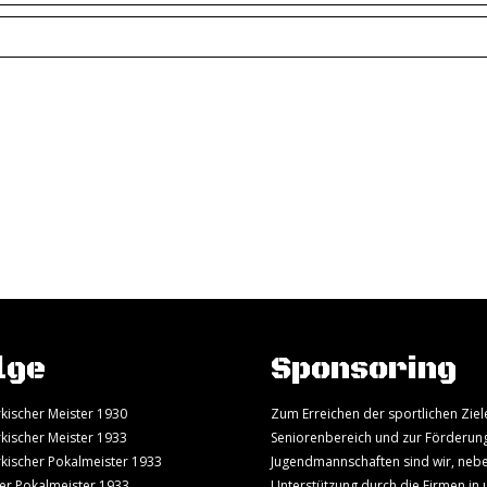
lge
Sponsoring
kischer Meister 1930
Zum Erreichen der sportlichen Ziel
kischer Meister 1933
Seniorenbereich und zur Förderun
kischer Pokalmeister 1933
Jugendmannschaften sind wir, neb
er Pokalmeister 1933
Unterstützung durch die Firmen in