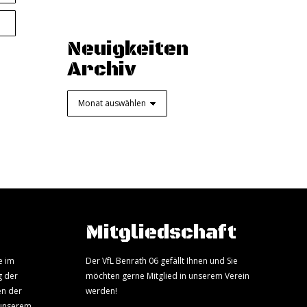
Neuigkeiten
Archiv
Neuigkeiten
Archiv
Mitgliedschaft
e im
Der VfL Benrath 06 gefällt Ihnen und Sie
g der
möchten gerne Mitglied in unserem Verein
en der
werden!
 unserem