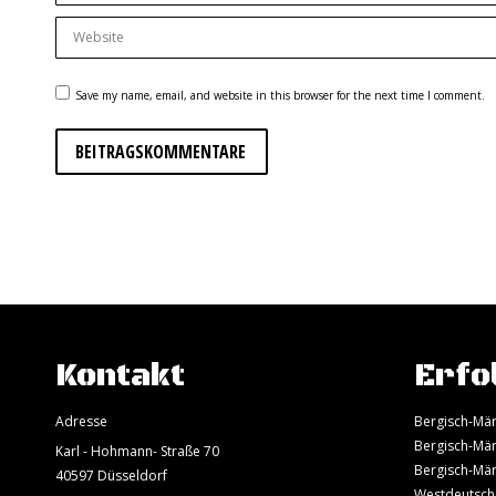
Website
Save my name, email, and website in this browser for the next time I comment.
BEITRAGSKOMMENTARE
Kontakt
Erfo
Adresse
Bergisch-Mär
Bergisch-Mär
Karl - Hohmann- Straße 70
Bergisch-Mär
40597 Düsseldorf
Westdeutsch