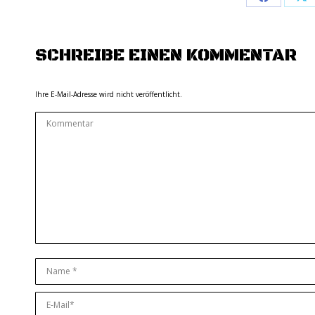
Share
Sh
on
on
Facebook
X
SCHREIBE EINEN KOMMENTAR
Ihre E-Mail-Adresse wird nicht veröffentlicht.
Kommentar
Name *
E-Mail *