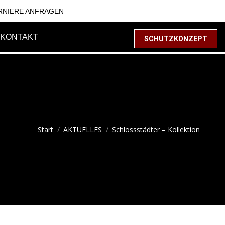
RNIERE ANFRAGEN
KONTAKT
SCHUTZKONZEPT
Sie befinden sich hier:
Start
AKTUELLES
Schlossstädter – Kollektion