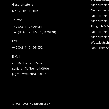
Geschäftsstelle
Niederrheinm
Niederrhein-
Mo 17:00h - 19:00h
Niederrhein-
Telefon
Niederrhein-
Bergisch-Mär
+49 (0)211 - 74964951
Niederrheinm
+49 (0)163 - 2532707 (Platzwart)
Niederrheinm
Fax
Westdeutsch
+49 (0)211 - 74964952
Deutscher A
E-Mail
info@vflbenrath06.de
senioren@vflbenrath06.de
jugend@vflbenrath06.de
© 1906 - 2025 VfL Benrath 06 e.V.