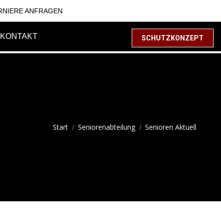
RNIERE ANFRAGEN
KONTAKT
SCHUTZKONZEPT
Sie befinden sich hier:
Start
Seniorenabteilung
Senioren Aktuell