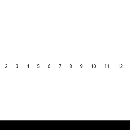
der SG Benrath-Hassels II. Hier die ersten 5 Spieltage:
18.08.2019 – 13.00 Uhr – A – SG Benrath-Hassels II – Sportplatz
Am Wald 25.08.2019 – 13.00 Uhr – H – TSV Eller 04 II 01.09.2019
– 13.00 Uhr – A – SFD 75 – Sportpark…
WEITERLESEN
2
3
4
5
6
7
8
9
10
11
12