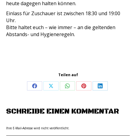
heute dagegen halten können.
Einlass für Zuschauer ist zwischen 18:30 und 19:00
Uhr.
Bitte haltet euch – wie immer – an die geltenden
Abstands- und Hygieneregeln.
Teilen auf
Share
Share
Share
Share
Share
on
on
on
on
on
Facebook
X
WhatsApp
Pinterest
LinkedIn
SCHREIBE EINEN KOMMENTAR
Ihre E-Mail-Adresse wird nicht veröffentlicht.