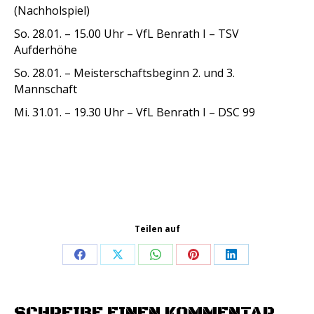
(Nachholspiel)
So. 28.01. – 15.00 Uhr – VfL Benrath I – TSV
Aufderhöhe
So. 28.01. – Meisterschaftsbeginn 2. und 3.
Mannschaft
Mi. 31.01. – 19.30 Uhr – VfL Benrath I – DSC 99
Teilen auf
Share
Share
Share
Share
Share
on
on
on
on
on
Facebook
X
WhatsApp
Pinterest
LinkedIn
SCHREIBE EINEN KOMMENTAR