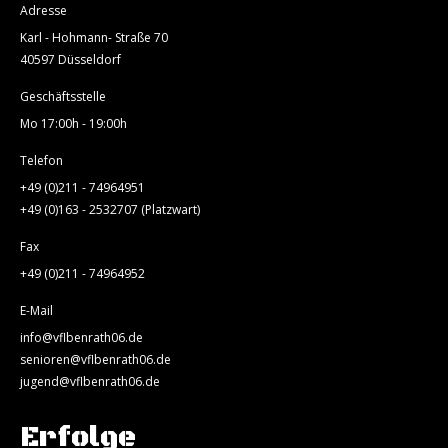
Adresse
Karl - Hohmann- Straße 70
40597 Düsseldorf
Geschäftsstelle
Mo 17:00h - 19:00h
Telefon
+49 (0)211 - 74964951
+49 (0)163 - 2532707 (Platzwart)
Fax
+49 (0)211 - 74964952
E-Mail
info@vflbenrath06.de
senioren@vflbenrath06.de
jugend@vflbenrath06.de
Erfolge