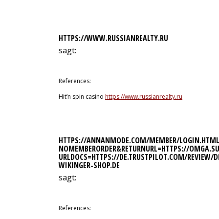
HTTPS://WWW.RUSSIANREALTY.RU
sagt:
13. Juli 2026 um 3:43 Uhr
References:
Hit’n spin casino
https://www.russianrealty.ru
HTTPS://ANNANMODE.COM/MEMBER/LOGIN.HTML
NOMEMBERORDER&RETURNURL=HTTPS://OMGA.SU/
URLDOCS=HTTPS://DE.TRUSTPILOT.COM/REVIEW/D
WIKINGER-SHOP.DE
sagt:
13. Juli 2026 um 4:17 Uhr
References: