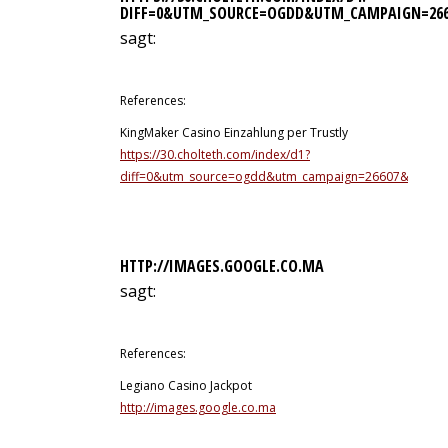
DIFF=0&UTM_SOURCE=OGDD&UTM_CAMPAIGN=266
sagt:
11. Juli 2026 um 23:11 Uhr
References:
KingMaker Casino Einzahlung per Trustly
https://30.cholteth.com/index/d1?
diff=0&utm_source=ogdd&utm_campaign=26607&utm_cont
HTTP://IMAGES.GOOGLE.CO.MA
sagt:
11. Juli 2026 um 23:16 Uhr
References:
Legiano Casino Jackpot
http://images.google.co.ma