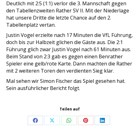
Deutlich mit 2:5 (1:1) verlor die 3. Mannschaft gegen
den Tabellenzweiten Rather SV II. Mit der Niederlage
hat unsere Dritte die letzte Chance auf den 2.
Tabellenplatz vertan.
Justin Vogel erzielte nach 17 Minuten die VfL Führung,
doch bis zur Halbzeit glichen die Gäste aus. Die 2:1
Führung glich zwar Justin Vogel nach 61 Minuten aus.
Beim Stand von 2:3 gab es gegen einen Benrather
Spieler eine gelb/rote Karte. Dann machten die Rather
mit 2 weiteren Toren den verdienten Sieg klar.
Mal sehen wir Simon Fischer das Spiel gesehen hat.
Sein ausführlicher Bericht folgt.
Teilen auf
Share
Share
Share
Share
Share
on
on
on
on
on