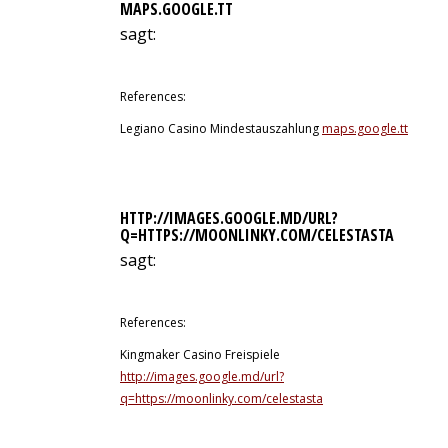
MAPS.GOOGLE.TT
sagt:
12. Juli 2026 um 6:32 Uhr
References:
Legiano Casino Mindestauszahlung
maps.google.tt
HTTP://IMAGES.GOOGLE.MD/URL?
Q=HTTPS://MOONLINKY.COM/CELESTASTA
sagt:
12. Juli 2026 um 6:42 Uhr
References:
Kingmaker Casino Freispiele
http://images.google.md/url?
q=https://moonlinky.com/celestasta