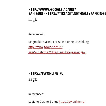
HTTP://WWW.GOOGLE.AC/URL?
SA=I&URL=HTTPS://TIKLAGIT.NET/KALEYRANKING6
sagt:
12. Juli 2026 um 6:50 Uhr
References:
Kingmaker Casino Freispiele ohne Einzahlung
http://www.google.ac/url?
sa=i&url=https://tiklagit.net/kaleyranking62
HTTPS://PWONLINE.RU
sagt:
12. Juli 2026 um 6:53 Uhr
References:
Legiano Casino Bonus
https://pwonline.ru