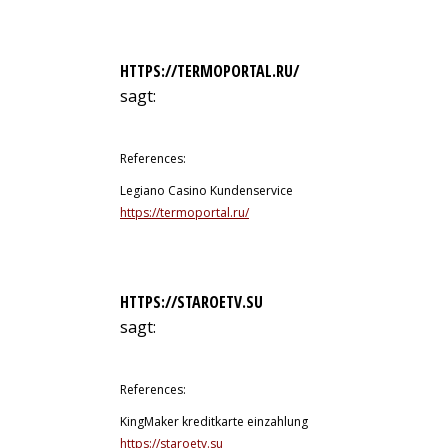
HTTPS://TERMOPORTAL.RU/
sagt:
12. Juli 2026 um 7:41 Uhr
References:
Legiano Casino Kundenservice
https://termoportal.ru/
HTTPS://STAROETV.SU
sagt:
12. Juli 2026 um 7:47 Uhr
References:
KingMaker kreditkarte einzahlung
https://staroetv.su