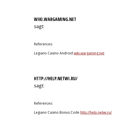
WIKI.WARGAMING.NET
sagt:
9. Juli 2026 um 22:17 Uhr
References:
Legiano Casino Android
wiki.wargaming.net
HTTP://HELP.NETWI.RU/
sagt:
9. Juli 2026 um 22:47 Uhr
References:
Legiano Casino Bonus Code
http://help.netwi.ru/