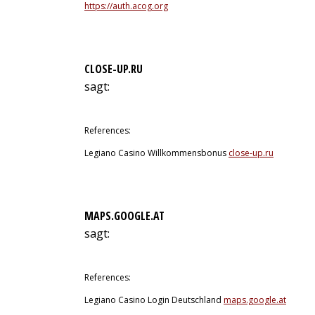
https://auth.acog.org
CLOSE-UP.RU
sagt:
9. Juli 2026 um 19:51 Uhr
References:
Legiano Casino Willkommensbonus
close-up.ru
MAPS.GOOGLE.AT
sagt:
9. Juli 2026 um 20:18 Uhr
References:
Legiano Casino Login Deutschland
maps.google.at