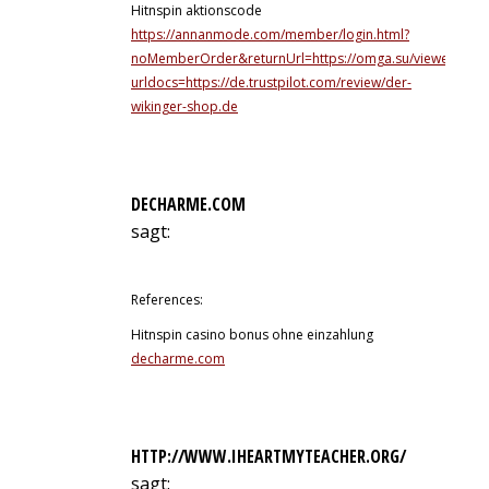
Hitnspin aktionscode
https://annanmode.com/member/login.html?
noMemberOrder&returnUrl=https://omga.su/viewer.php?
urldocs=https://de.trustpilot.com/review/der-
wikinger-shop.de
DECHARME.COM
sagt:
13. Juli 2026 um 6:13 Uhr
References:
Hitnspin casino bonus ohne einzahlung
decharme.com
HTTP://WWW.IHEARTMYTEACHER.ORG/
sagt: