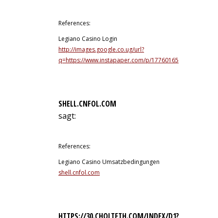
11. Juli 2026 um 22:30 Uhr
References:
Legiano Casino Login
http://images.google.co.ug/url?
q=https://www.instapaper.com/p/17760165
SHELL.CNFOL.COM
sagt:
11. Juli 2026 um 22:31 Uhr
References:
Legiano Casino Umsatzbedingungen
shell.cnfol.com
HTTPS://30.CHOLTETH.COM/INDEX/D1?