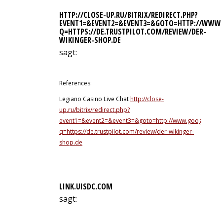
HTTP://CLOSE-UP.RU/BITRIX/REDIRECT.PHP?
EVENT1=&EVENT2=&EVENT3=&GOTO=HTTP://WWW.
Q=HTTPS://DE.TRUSTPILOT.COM/REVIEW/DER-
WIKINGER-SHOP.DE
sagt:
10. Juli 2026 um 4:27 Uhr
References:
Legiano Casino Live Chat
http://close-
up.ru/bitrix/redirect.php?
event1=&event2=&event3=&goto=http://www.google.vg/ur
q=https://de.trustpilot.com/review/der-wikinger-
shop.de
LINK.UISDC.COM
sagt:
10. Juli 2026 um 5:01 Uhr