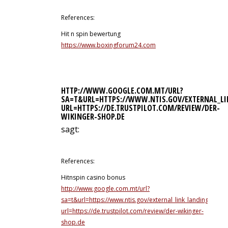
References:
Hit n spin bewertung
https://www.boxingforum24.com
HTTP://WWW.GOOGLE.COM.MT/URL?
SA=T&URL=HTTPS://WWW.NTIS.GOV/EXTERNAL_LI
URL=HTTPS://DE.TRUSTPILOT.COM/REVIEW/DER-
WIKINGER-SHOP.DE
sagt:
13. Juli 2026 um 3:14 Uhr
References:
Hitnspin casino bonus
http://www.google.com.mt/url?
sa=t&url=https://www.ntis.gov/external_link_landing_page
url=https://de.trustpilot.com/review/der-wikinger-
shop.de