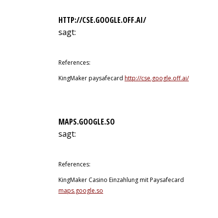
HTTP://CSE.GOOGLE.OFF.AI/
sagt:
12. Juli 2026 um 1:13 Uhr
References:
KingMaker paysafecard
http://cse.google.off.ai/
MAPS.GOOGLE.SO
sagt:
12. Juli 2026 um 1:42 Uhr
References:
KingMaker Casino Einzahlung mit Paysafecard
maps.google.so