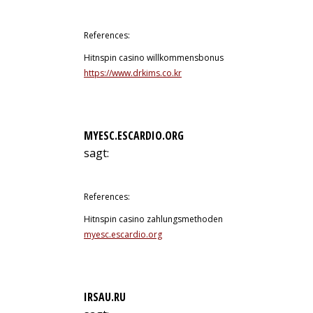
12. Juli 2026 um 22:39 Uhr
References:
Hitnspin casino willkommensbonus
https://www.drkims.co.kr
MYESC.ESCARDIO.ORG
sagt:
12. Juli 2026 um 23:29 Uhr
References:
Hitnspin casino zahlungsmethoden
myesc.escardio.org
IRSAU.RU