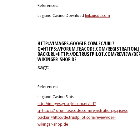
References:
Legiano Casino Download
link.uisdc.com
HTTP://IMAGES.GOOGLE.COM.EC/URL?
Q=HTTPS://FORUM.TEACODE.COM/REGISTRATION.JS
BACKURL=HTTP://DE.TRUSTPILOT.COM/REVIEW/DE
WIKINGER-SHOP.DE
sagt:
10. Juli 2026 um 5:48 Uhr
References:
Legiano Casino Slots
http://images.google.com.ec/url?
q=https://forum.teacode.com/registration.jsp;jsessio
backurl=http://de.trustpilot.com/review/der-
wikinger-shop.de