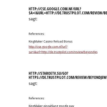
HTTP://CSE.GOOGLE.COM.NF/URL?
SA=I&URL=HTTP://DE.TRUSTPILOT.COM/REVIEW/B
sagt:
11. Juli 2026 um 13:39 Uhr
References:
KingMaker Casino Reload Bonus
http://cse.google.com.nf/url?
sa=i&url=http://de.trustpilot.com/review/beyondjewellery
HTTP://STAROETV.SU/GO?
HTTPS://DE.TRUSTPILOT.COM/REVIEW/BEYONDJEW
sagt:
11. Juli 2026 um 14:47 Uhr
References:
KingMaker einzahlung google pay