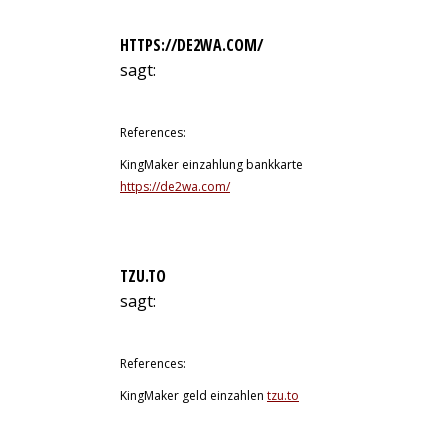
HTTPS://DE2WA.COM/
sagt:
10. Juli 2026 um 16:03 Uhr
References:
KingMaker einzahlung bankkarte
https://de2wa.com/
TZU.TO
sagt:
10. Juli 2026 um 16:07 Uhr
References:
KingMaker geld einzahlen
tzu.to