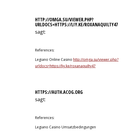
HTTP://OMGA.SU/VIEWER.PHP?
URLDOCS=HTTPS://LIY.KE/ROXANAQUILTY47
sagt:
9. Juli 2026 um 12:17 Uhr
References:
Legiano Online Casino
http://omga.su/viewer.php?
urldocs=https://liy.ke/roxanaquilty47
HTTPS://AUTH.ACOG.ORG
sagt:
9. Juli 2026 um 18:40 Uhr
References:
Legiano Casino Umsatzbedingungen