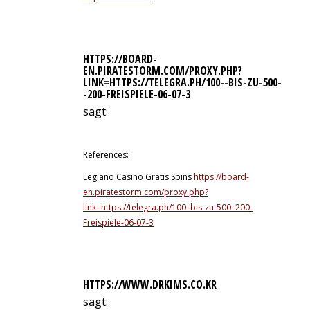
HTTPS://BOARD-
EN.PIRATESTORM.COM/PROXY.PHP?
LINK=HTTPS://TELEGRA.PH/100--BIS-ZU-500-
-200-FREISPIELE-06-07-3
sagt:
12. Juli 2026 um 8:52 Uhr
References:
Legiano Casino Gratis Spins
https://board-
en.piratestorm.com/proxy.php?
link=https://telegra.ph/100–bis-zu-500–200-
Freispiele-06-07-3
HTTPS://WWW.DRKIMS.CO.KR
sagt: