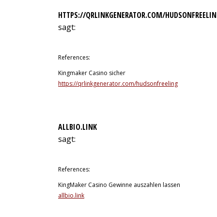
HTTPS://QRLINKGENERATOR.COM/HUDSONFREELIN
sagt:
10. Juli 2026 um 13:58 Uhr
References:
Kingmaker Casino sicher
https://qrlinkgenerator.com/hudsonfreeling
ALLBIO.LINK
sagt:
10. Juli 2026 um 14:01 Uhr
References:
KingMaker Casino Gewinne auszahlen lassen
allbio.link