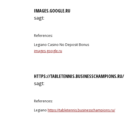
IMAGES.GOOGLE.RU
sagt:
9. Juli 2026 um 23:59 Uhr
References:
Legiano Casino No Deposit Bonus
images.google.ru
HTTPS://TABLETENNIS.BUSINESSCHAMPIONS.RU/
sagt:
10. Juli 2026 um 4:01 Uhr
References:
Legiano
https://tabletennis.businesschampions.ru/