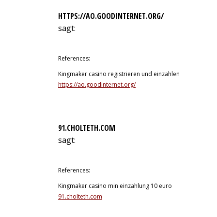
HTTPS://AO.GOODINTERNET.ORG/
sagt:
12. Juli 2026 um 3:38 Uhr
References:
Kingmaker casino registrieren und einzahlen
https://ao.goodinternet.org/
91.CHOLTETH.COM
sagt:
12. Juli 2026 um 3:48 Uhr
References:
Kingmaker casino min einzahlung 10 euro
91.cholteth.com