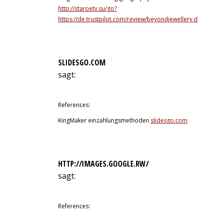
http://staroetv.su/go?
https://de.trustpilot.com/review/beyondjewellery.de
SLIDESGO.COM
sagt:
11. Juli 2026 um 14:51 Uhr
References:
KingMaker einzahlungsmethoden
slidesgo.com
HTTP://IMAGES.GOOGLE.RW/
sagt:
11. Juli 2026 um 16:28 Uhr
References: