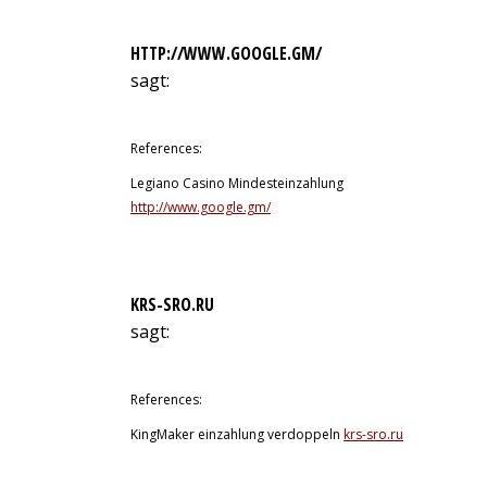
HTTP://WWW.GOOGLE.GM/
sagt:
11. Juli 2026 um 23:29 Uhr
References:
Legiano Casino Mindesteinzahlung
http://www.google.gm/
KRS-SRO.RU
sagt:
12. Juli 2026 um 0:02 Uhr
References:
KingMaker einzahlung verdoppeln
krs-sro.ru