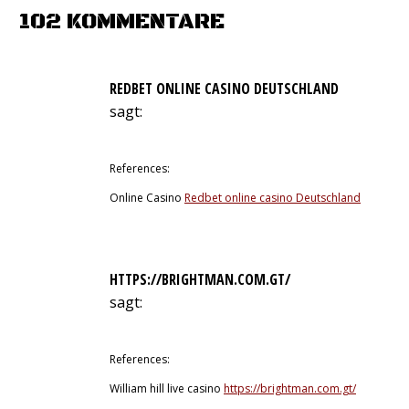
Facebook
X
WhatsApp
Pinterest
LinkedIn
102 KOMMENTARE
REDBET ONLINE CASINO DEUTSCHLAND
sagt:
16. Juni 2026 um 16:25 Uhr
References:
Online Casino
Redbet online casino Deutschland
HTTPS://BRIGHTMAN.COM.GT/
sagt:
17. Juni 2026 um 1:13 Uhr
References:
William hill live casino
https://brightman.com.gt/