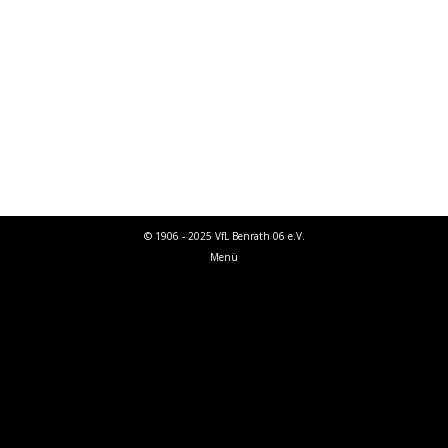
Wackes, der VfL Benrath hat die
Auswärtspartie beim bis dahin punktgleichen
TV Kalkum-Wittlaer mit 0:1 verloren. War nicht
mehr drin? D.W.: Es war mehr drin! Leider haben
wir wirklich…
© 1906 - 2025 VfL Benrath 06 e.V.
Menü