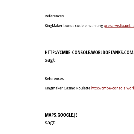
10. Juli 2026 um 21:22 Uhr
References:
KingMaker bonus code einzahlung
preserve.lib.unb.
HTTP://CMBE-CONSOLE.WORLDOFTANKS.COM
sagt:
11. Juli 2026 um 14:27 Uhr
References:
Kingmaker Casino Roulette
http://cmbe-console.wor
MAPS.GOOGLE.JE
sagt:
11. Juli 2026 um 15:29 Uhr