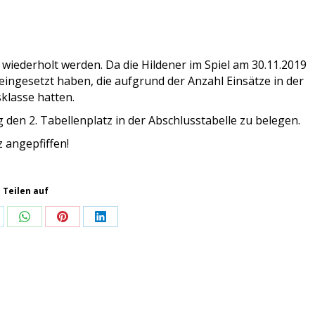
wiederholt werden. Da die Hildener im Spiel am 30.11.2019
ingesetzt haben, die aufgrund der Anzahl Einsätze in der
sklasse hatten.
 den 2. Tabellenplatz in der Abschlusstabelle zu belegen.
 angepfiffen!
Teilen auf
are
Share
Share
Share
on
on
on
WhatsApp
Pinterest
LinkedIn