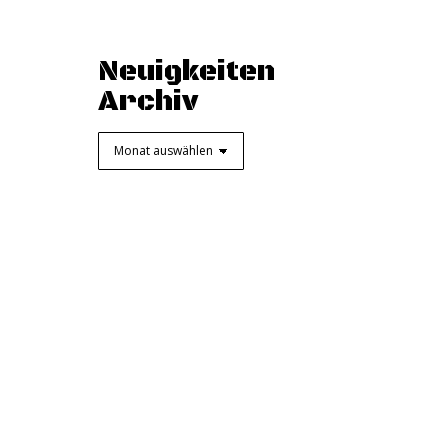
Neuigkeiten
Archiv
Neuigkeiten
Archiv