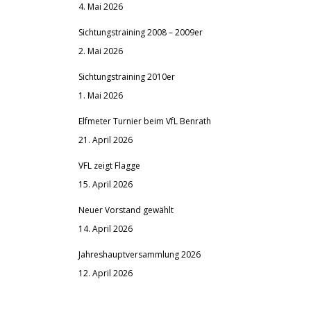
4. Mai 2026
Sichtungstraining 2008 – 2009er
2. Mai 2026
Sichtungstraining 2010er
1. Mai 2026
Elfmeter Turnier beim VfL Benrath
21. April 2026
VFL zeigt Flagge
15. April 2026
Neuer Vorstand gewählt
14. April 2026
Jahreshauptversammlung 2026
12. April 2026