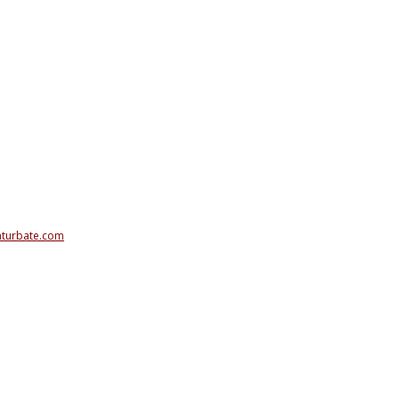
haturbate.com