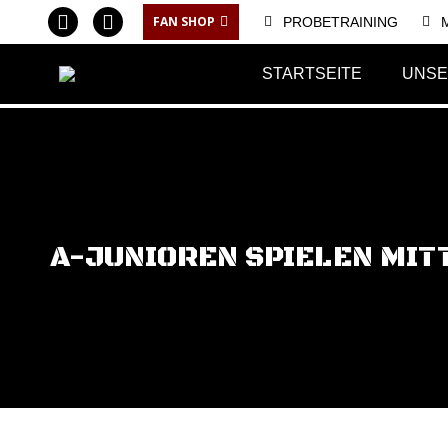
FAN SHOP
PROBETRAINING
Facebook
Instagram
page
page
STARTSEITE
UNSE
opens
opens
in
in
new
new
window
window
A-JUNIOREN SPIELEN MI