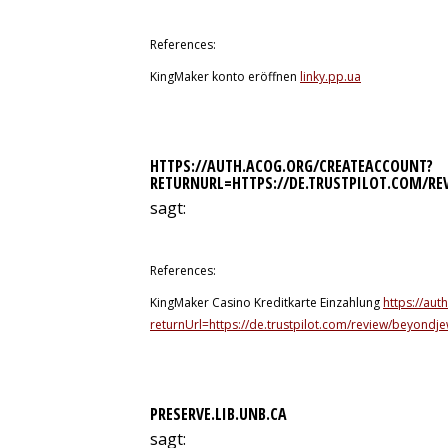
10. Juli 2026 um 16:25 Uhr
References:
KingMaker konto eröffnen
linky.pp.ua
HTTPS://AUTH.ACOG.ORG/CREATEACCOUNT?
RETURNURL=HTTPS://DE.TRUSTPILOT.COM/RE
sagt:
10. Juli 2026 um 21:19 Uhr
References:
KingMaker Casino Kreditkarte Einzahlung
https://aut
returnUrl=https://de.trustpilot.com/review/beyondje
PRESERVE.LIB.UNB.CA
sagt: