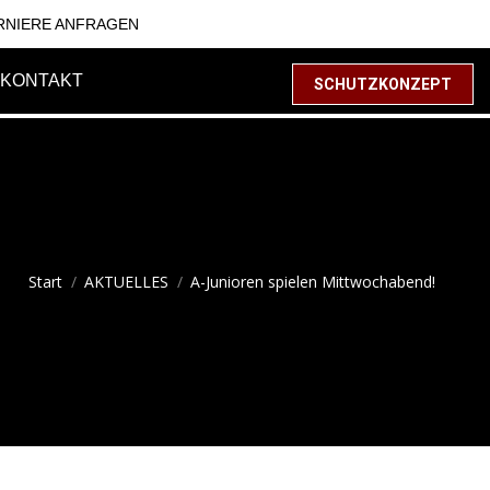
RNIERE ANFRAGEN
KONTAKT
SCHUTZKONZEPT
Sie befinden sich hier:
Start
AKTUELLES
A-Junioren spielen Mittwochabend!