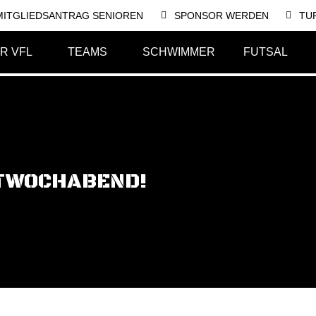
MITGLIEDSANTRAG SENIOREN
SPONSOR WERDEN
TU
R VFL
TEAMS
SCHWIMMER
FUTSAL
TTWOCHABEND!