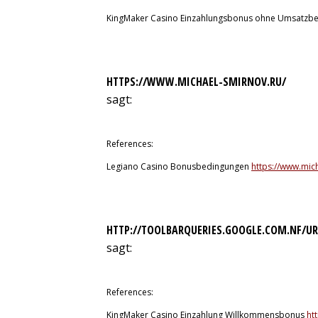
KingMaker Casino Einzahlungsbonus ohne Umsatzb
HTTPS://WWW.MICHAEL-SMIRNOV.RU/
sagt:
11. Juli 2026 um 22:41 Uhr
References:
Legiano Casino Bonusbedingungen
https://www.mic
HTTP://TOOLBARQUERIES.GOOGLE.COM.NF/URL
sagt:
11. Juli 2026 um 23:04 Uhr
References:
KingMaker Casino Einzahlung Willkommensbonus
ht