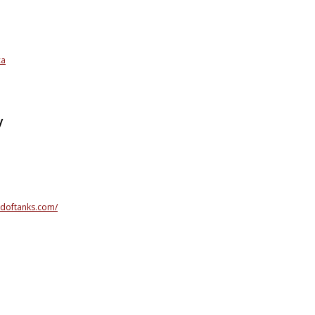
ca
/
ldoftanks.com/