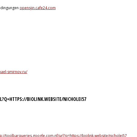
edingungen
opensjin.cafe24.com
hael-smirnov.ru/
?Q=HTTPS://BIOLINK.WEBSITE/NICHOLEI57
tp://toolbarqueries.google.com.nf/url?q=https://biolink.website/nicholei57