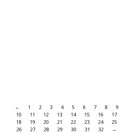
NOV.
BAMBINI SIEG, AUCH IN DIESER HÖHE VERDIENT
12
AKTUELLES
12. November 2017
Bambini Sieg, auch in dieser Höhe verdient TSV Urdenbach II : VfL
Benrath 1:16 (1:4) Während Benrath im Hinspiel gegen die erste
Mannschaft Urdenbachs noch 6:0 unterlag, spielten wir dieses Mal
wirklich gegen die zweite Mannschaft. Entsprechend viel das
Ergebnis aus. Zwar kamen unsere Kicker recht langsam ins Spiel und
vor dem gegnerischen Tor wurde…
WEITERLESEN
←
1
2
3
4
5
6
7
8
9
10
11
12
13
14
15
16
17
18
19
20
21
22
23
24
25
26
27
28
29
30
31
32
→