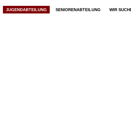
JUGENDABTEILUNG
SENIORENABTEILUNG
WIR SUCH
MAI
NUR E – JUGEND GEWINNT
1
AKTUELLES
,
JUGENDABTEILUNG
1. Mai 2018
Am Wochenende waren 4 unserer Jugendmannschaften
gefordert. Dabei gab es drei Niederlagen und einen Sieg zu
verzeichnen. Den Anfang machten die Jüngsten, unsere
Bambini. Im Spiel beim BV 04 II unterlag man am Ende mit 1:4,
bereits zur Pause stand es 0:3. Nach zwei Unentschieden zuvor
ist dies nun das dritte Spiel ohne Sieg, aber…
WEITERLESEN