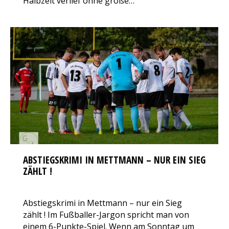
Halbzeit verlief ohne große…
ABSTIEGSKRIMI IN METTMANN – NUR EIN SIEG
ZÄHLT !
AKTUELLES
Von
VfL Benrath 06
4. November 2017
100 Kommentare
Abstiegskrimi in Mettmann – nur ein Sieg
zählt ! Im Fußballer-Jargon spricht man von
einem 6-Punkte-Spiel. Wenn am Sonntag um