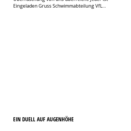
Eingeladen Gruss Schwimmabteilung VfL…
EIN DUELL AUF AUGENHÖHE
AKTUELLES
Von
VfL Benrath 06
31. Oktober 2017
129 Kommentare