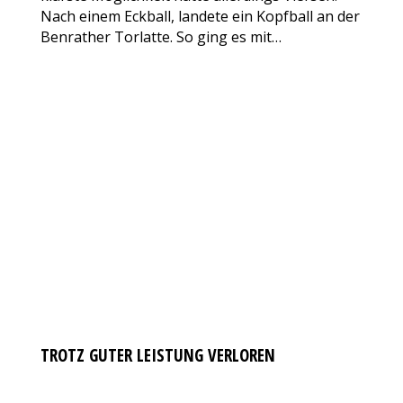
Nach einem Eckball, landete ein Kopfball an der
Benrather Torlatte. So ging es mit…
TROTZ GUTER LEISTUNG VERLOREN
JUGENDABTEILUNG
Von
VfL Benrath 06
27. Oktober 2017
Kommentar hinterlassen