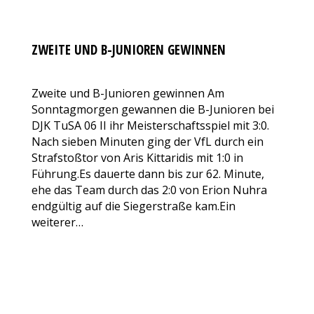
ZWEITE UND B-JUNIOREN GEWINNEN
AKTUELLES
Von
VfL Benrath 06
31. Oktober 2017
100 Kommentare
Zweite und B-Junioren gewinnen Am
Sonntagmorgen gewannen die B-Junioren bei
DJK TuSA 06 II ihr Meisterschaftsspiel mit 3:0.
Nach sieben Minuten ging der VfL durch ein
Strafstoßtor von Aris Kittaridis mit 1:0 in
Führung.Es dauerte dann bis zur 62. Minute,
ehe das Team durch das 2:0 von Erion Nuhra
endgültig auf die Siegerstraße kam.Ein
weiterer…