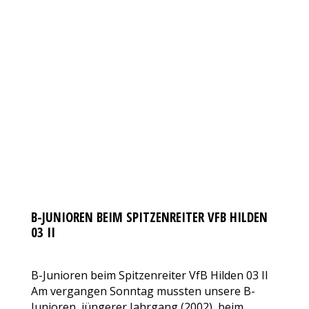
B-JUNIOREN BEIM SPITZENREITER VFB HILDEN
03 II
AKTUELLES
Von
VfL Benrath 06
25. Oktober 2017
98 Kommentare
B-Junioren beim Spitzenreiter VfB Hilden 03 II
Am vergangen Sonntag mussten unsere B-
Junioren, jüngerer Jahrgang (2002), beim