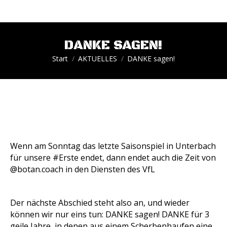
DANKE SAGEN!
Sie befinden sich hier:
Start
AKTUELLES
DANKE sagen!
Wenn am Sonntag das letzte Saisonspiel in Unterbach
für unsere #Erste endet, dann endet auch die Zeit von
@botan.coach in den Diensten des VfL
Der nächste Abschied steht also an, und wieder
können wir nur eins tun: DANKE sagen! DANKE für 3
geile Jahre, in denen aus einem Scherbenhaufen eine