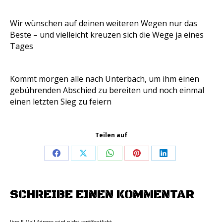
Wir wünschen auf deinen weiteren Wegen nur das
Beste – und vielleicht kreuzen sich die Wege ja eines
Tages
Kommt morgen alle nach Unterbach, um ihm einen
gebührenden Abschied zu bereiten und noch einmal
einen letzten Sieg zu feiern
Teilen auf
Share
Share
Share
Share
Share
on
on
on
on
on
Facebook
X
WhatsApp
Pinterest
LinkedIn
SCHREIBE EINEN KOMMENTAR