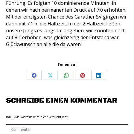
Führung. Es folgten 10 dominierende Minuten, in
denen wir nach permanenten Druck auf 7:0 erhöhten.
Mit der einzigsten Chance des Garather SV gingen wir
dann mit 7:1 in die Halbzeit. In der 2 Halbzeit ließen
unsere Jungs es langsam angehen, wir konnten noch
auf 8:1 erhöhen, was gleichzeitig der Entstand war.
Glückwunsch an alle die da waren!
Teilen auf
Share
Share
Share
Share
Share
on
on
on
on
on
Facebook
X
WhatsApp
Pinterest
LinkedIn
SCHREIBE EINEN KOMMENTAR
Ihre E-Mail-Adresse wird nicht veröffentlicht.
Kommentar