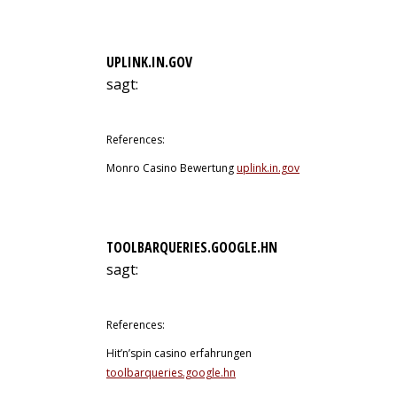
UPLINK.IN.GOV
sagt:
12. Juli 2026 um 23:59 Uhr
References:
Monro Casino Bewertung
uplink.in.gov
TOOLBARQUERIES.GOOGLE.HN
sagt:
13. Juli 2026 um 0:50 Uhr
References:
Hit’n’spin casino erfahrungen
toolbarqueries.google.hn