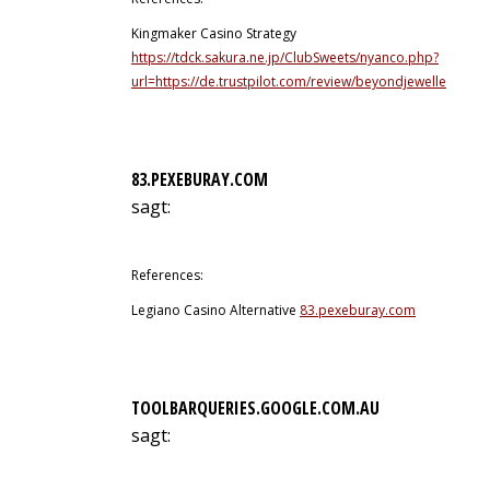
Kingmaker Casino Strategy
https://tdck.sakura.ne.jp/ClubSweets/nyanco.php?
url=https://de.trustpilot.com/review/beyondjewellery.de
83.PEXEBURAY.COM
sagt:
11. Juli 2026 um 22:23 Uhr
References:
Legiano Casino Alternative
83.pexeburay.com
TOOLBARQUERIES.GOOGLE.COM.AU
sagt:
11. Juli 2026 um 22:46 Uhr