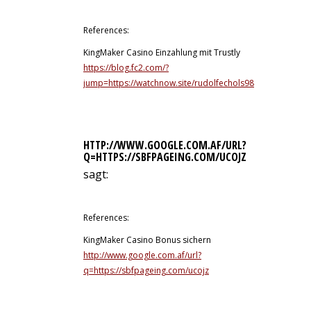
11. Juli 2026 um 23:38 Uhr
References:
KingMaker Casino Einzahlung mit Trustly
https://blog.fc2.com/?
jump=https://watchnow.site/rudolfechols98
HTTP://WWW.GOOGLE.COM.AF/URL?
Q=HTTPS://SBFPAGEING.COM/UCOJZ
sagt:
12. Juli 2026 um 0:03 Uhr
References:
KingMaker Casino Bonus sichern
http://www.google.com.af/url?
q=https://sbfpageing.com/ucojz