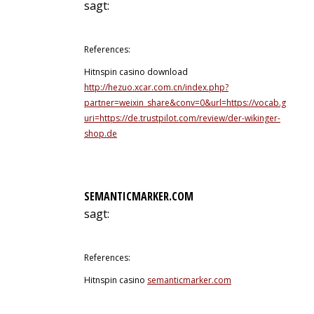
sagt:
13. Juli 2026 um 1:34 Uhr
References:
Hitnspin casino download
http://hezuo.xcar.com.cn/index.php?
partner=weixin_share&conv=0&url=https://vocab.getty.ed
uri=https://de.trustpilot.com/review/der-wikinger-
shop.de
SEMANTICMARKER.COM
sagt:
13. Juli 2026 um 4:08 Uhr
References:
Hitnspin casino
semanticmarker.com