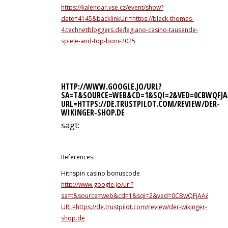
https://kalendar.vse.cz/event/show?
date=4145&backlinkUrl=https://black-thomas-
4.technetbloggers.de/legiano-casino-tausende-
spiele-and-top-boni-2025
HTTP://WWW.GOOGLE.JO/URL?
SA=T&SOURCE=WEB&CD=1&SQI=2&VED=0CBWQFJAA
URL=HTTPS://DE.TRUSTPILOT.COM/REVIEW/DER-
WIKINGER-SHOP.DE
sagt:
12. Juli 2026 um 23:36 Uhr
References:
Hitnspin casino bonuscode
http://www.google.jo/url?
sa=t&source=web&cd=1&sqi=2&ved=0CBwQFjAA&url=http:
URL=https://de.trustpilot.com/review/der-wikinger-
shop.de