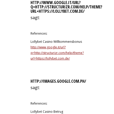
HTTP://WWW.GOOGLE.IT/URL?
Q=HTTP://STRUCTURIZR.COM/HELP/THEME?
URL=HTTPS://LOLLYBET.COM.DE/
sagt:
14. Juli 2026 um 15:38 Uhr
References:
Lollybet Casino Willkommensbonus
http://www.google.it/url?
q=http://structurizr.com/help/theme?
url=https://lollybet.com.de/
HTTP://IMAGES.GOOGLE.COM.PH/
sagt:
15. Juli 2026 um 0:47 Uhr
References:
Lollybet Casino Betrug