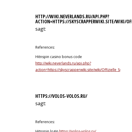
HTTP://WIKI.NEVERLANDS.RU/API.PHP?
ACTION=HTTPS://SKYSCRAPPERWIKI.SITE/WIKI/OF
sagt:
13. Juli 2026 um 17:03 Uhr
References:
Hitnspin casino bonus code
http://wiki.neverlands.ru/api.php?
action=https://skyscrapperwiki.site/wiki/Offizielle_Seite_
HTTPS://VOLOS-VOLOS.RU/
sagt:
13. Juli 2026 um 18:32 Uhr
References:
Hitnspin login
https://volos-volos.ru/