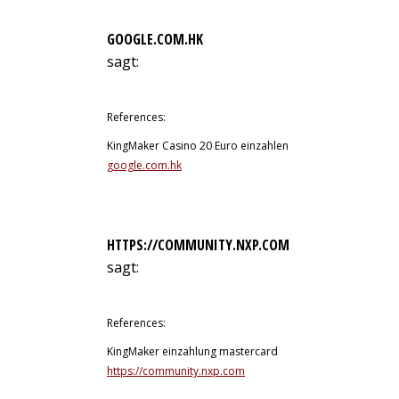
GOOGLE.COM.HK
sagt:
11. Juli 2026 um 12:26 Uhr
References:
KingMaker Casino 20 Euro einzahlen
google.com.hk
HTTPS://COMMUNITY.NXP.COM
sagt:
11. Juli 2026 um 12:28 Uhr
References:
KingMaker einzahlung mastercard
https://community.nxp.com