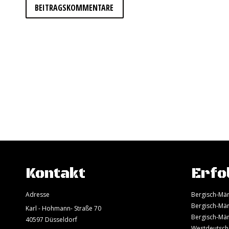
BEITRAGSKOMMENTARE
Kontakt
Erfo
Adresse
Bergisch-Mär
Bergisch-Mär
Karl - Hohmann- Straße 70
Bergisch-Mär
40597 Düsseldorf
Westdeutsch