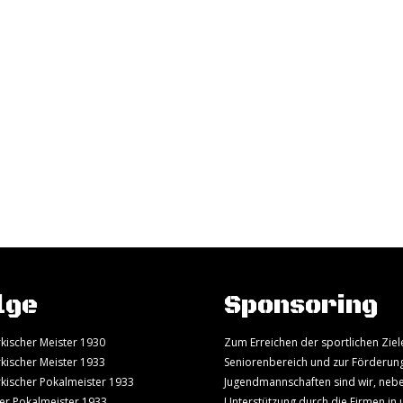
lge
Sponsoring
kischer Meister 1930
Zum Erreichen der sportlichen Ziel
kischer Meister 1933
Seniorenbereich und zur Förderun
kischer Pokalmeister 1933
Jugendmannschaften sind wir, neb
er Pokalmeister 1933
Unterstützung durch die Firmen in