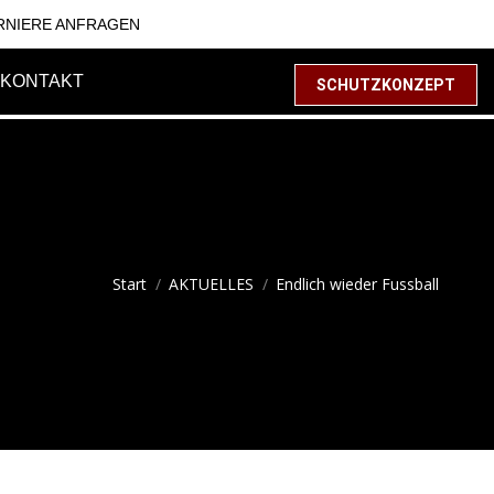
RNIERE ANFRAGEN
KONTAKT
SCHUTZKONZEPT
Sie befinden sich hier:
Start
AKTUELLES
Endlich wieder Fussball