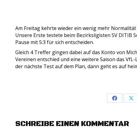
Am Freitag kehrte wieder ein wenig mehr Normalität 
Unsere Erste testete beim Bezirksligisten SV DITIB 
Pause mit 5:3 für sich entscheiden.
Gleich 4 Treffer gingen dabei auf das Konto von Mich
Vereinen entschied und eine weitere Saison das VfL-
der nächste Test a
uf dem Plan, dann geht es auf hei
Share
Sh
on
on
Facebook
X
SCHREIBE EINEN KOMMENTAR