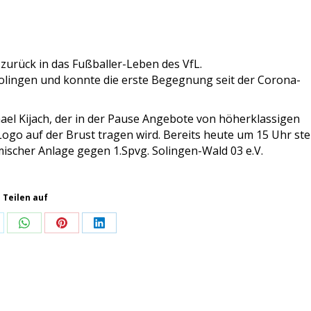
zurück in das Fußballer-Leben des VfL.
Solingen und konnte die erste Begegnung seit der Corona-
ael Kijach, der in der Pause Angebote von höherklassigen
Logo auf der Brust tragen wird. Bereits heute um 15 Uhr ste
mischer Anlage gegen 1.Spvg. Solingen-Wald 03 e.V.
Teilen auf
are
Share
Share
Share
on
on
on
WhatsApp
Pinterest
LinkedIn