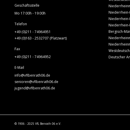
Geschäftsstelle
Niederrheinm
Niederrhein-
Mo 17:00h - 19:00h
Niederrhein-
Telefon
Niederrhein-
Bergisch-Mär
+49 (0)211 - 74964951
Niederrheinm
+49 (0)163 - 2532707 (Platzwart)
Niederrheinm
Fax
Westdeutsch
+49 (0)211 - 74964952
Deutscher A
E-Mail
info@vflbenrath06.de
senioren@vflbenrath06.de
jugend@vflbenrath06.de
© 1906 - 2025 VfL Benrath 06 e.V.