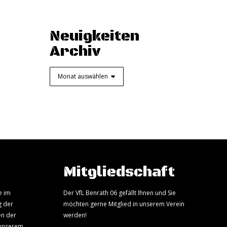
Neuigkeiten
Archiv
Neuigkeiten
Archiv
Mitgliedschaft
e im
Der VfL Benrath 06 gefällt Ihnen und Sie
g der
möchten gerne Mitglied in unserem Verein
en der
werden!
 unserem