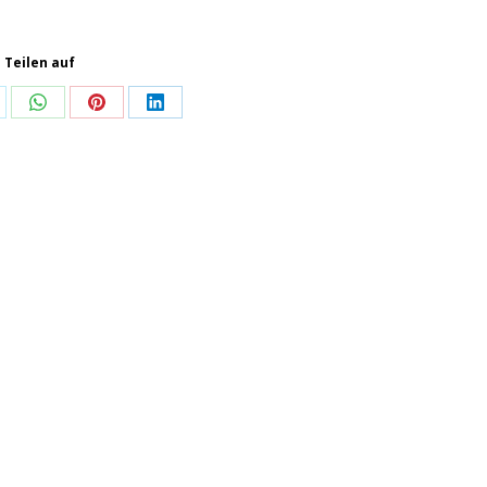
Teilen auf
are
Share
Share
Share
on
on
on
WhatsApp
Pinterest
LinkedIn