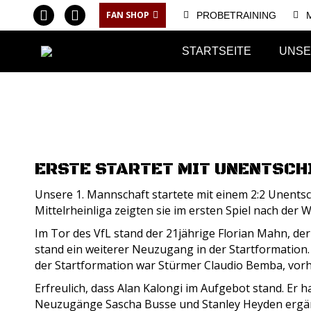
FAN SHOP
PROBETRAINING
Facebook
Instagram
page
page
STARTSEITE
UNSE
opens
opens
in
in
new
new
window
window
ERSTE STARTET MIT UNENTSCH
Unsere 1. Mannschaft startete mit einem 2:2 Unents
Mittelrheinliga zeigten sie im ersten Spiel nach der
Im Tor des VfL stand der 21jährige Florian Mahn, de
stand ein weiterer Neuzugang in der Startformation. 
der Startformation war Stürmer Claudio Bemba, vor
Erfreulich, dass Alan Kalongi im Aufgebot stand. Er 
Neuzugänge Sascha Busse und Stanley Heyden ergänz