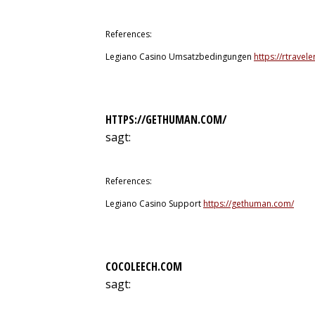
9. Juli 2026 um 19:20 Uhr
References:
Legiano Casino Umsatzbedingungen
https://rtravele
HTTPS://GETHUMAN.COM/
sagt:
9. Juli 2026 um 19:57 Uhr
References:
Legiano Casino Support
https://gethuman.com/
COCOLEECH.COM
sagt:
9. Juli 2026 um 20:01 Uhr