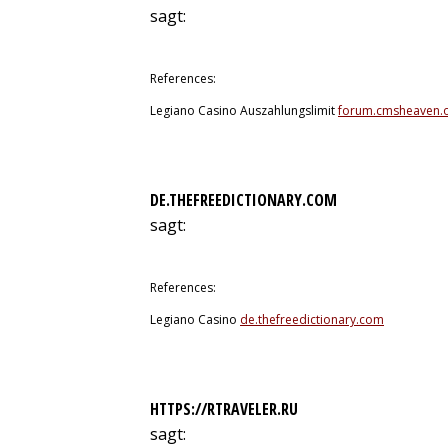
sagt:
9. Juli 2026 um 18:11 Uhr
References:
Legiano Casino Auszahlungslimit
forum.cmsheaven.
DE.THEFREEDICTIONARY.COM
sagt:
9. Juli 2026 um 19:05 Uhr
References:
Legiano Casino
de.thefreedictionary.com
HTTPS://RTRAVELER.RU
sagt: