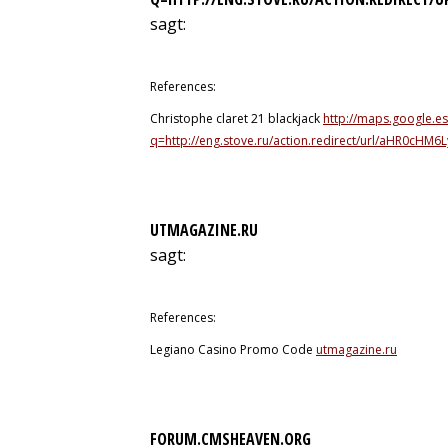
sagt:
8. Juli 2026 um 9:04 Uhr
References:
Christophe claret 21 blackjack
http://maps.google.es
q=http://eng.stove.ru/action.redirect/url/aHR
UTMAGAZINE.RU
sagt:
9. Juli 2026 um 0:54 Uhr
References:
Legiano Casino Promo Code
utmagazine.ru
FORUM.CMSHEAVEN.ORG