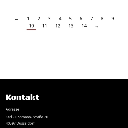
←
1
2
3
4
5
6
7
8
9
10
11
12
13
14
→
Kontakt
Adresse
Karl - Hohmann- Straße 70
40597 Düsseldorf