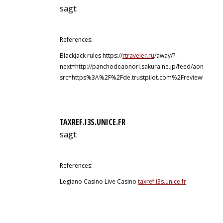
sagt:
8. Juli 2026 um 9:15 Uhr
References:
Blackjack rules https://
rtraveler.ru
/away/?
next=http://panchodeaonori.sakura.ne.jp/feed/aonori/fe
src=https%3A%2F%2Fde.trustpilot.com%2Freview%2Fow
TAXREF.I3S.UNICE.FR
sagt:
8. Juli 2026 um 23:15 Uhr
References:
Legiano Casino Live Casino
taxref.i3s.unice.fr