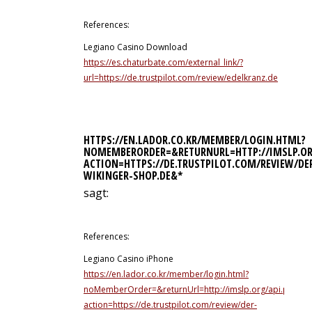
References:
Legiano Casino Download
https://es.chaturbate.com/external_link/?
url=https://de.trustpilot.com/review/edelkranz.de
HTTPS://EN.LADOR.CO.KR/MEMBER/LOGIN.HTML?
NOMEMBERORDER=&RETURNURL=HTTP://IMSLP.OR
ACTION=HTTPS://DE.TRUSTPILOT.COM/REVIEW/DE
WIKINGER-SHOP.DE&*
sagt:
10. Juli 2026 um 4:16 Uhr
References:
Legiano Casino iPhone
https://en.lador.co.kr/member/login.html?
noMemberOrder=&returnUrl=http://imslp.org/api.php?
action=https://de.trustpilot.com/review/der-