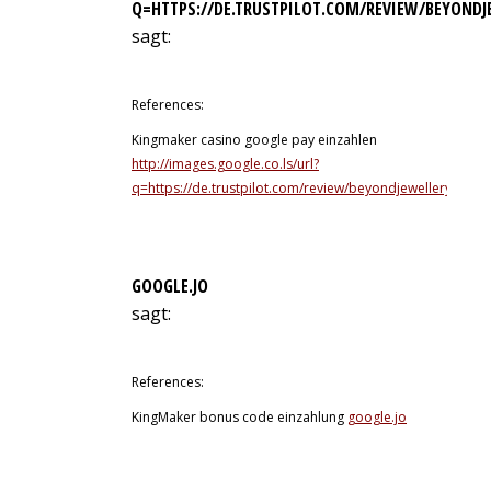
Q=HTTPS://DE.TRUSTPILOT.COM/REVIEW/BEYONDJ
sagt:
11. Juli 2026 um 14:31 Uhr
References:
Kingmaker casino google pay einzahlen
http://images.google.co.ls/url?
q=https://de.trustpilot.com/review/beyondjewellery.de
GOOGLE.JO
sagt:
11. Juli 2026 um 16:37 Uhr
References:
KingMaker bonus code einzahlung
google.jo