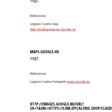
sagt:
12. Juli 2026 um 0:50 Uhr
References:
Legiano Casino App
http://toolbarqueries.google.cg/
MAPS.GOOGLE.HU
sagt:
12. Juli 2026 um 0:59 Uhr
References:
Legiano Casino Freispiele
maps.google.hu
HTTP://IMAGES.GOOGLE.NU/URL?
SA=T&URL=HTTPS://LINK.EPICALORIE.SHOP/CLAUD