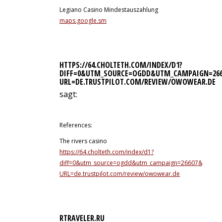
Legiano Casino Mindestauszahlung
maps.google.sm
HTTPS://64.CHOLTETH.COM/INDEX/D1?
DIFF=0&UTM_SOURCE=OGDD&UTM_CAMPAIGN=266
URL=DE.TRUSTPILOT.COM/REVIEW/OWOWEAR.DE
sagt:
8. Juli 2026 um 9:13 Uhr
References:
The rivers casino
https://64.cholteth.com/index/d1?
diff=0&utm_source=ogdd&utm_campaign=26607&utm_cont
URL=de.trustpilot.com/review/owowear.de
RTRAVELER.RU