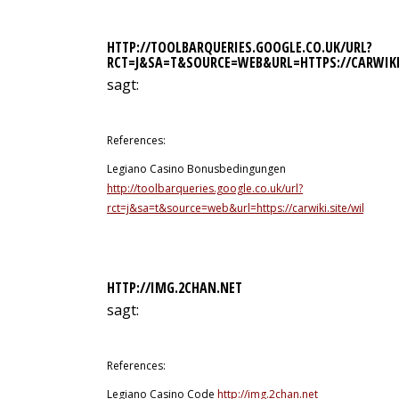
HTTP://TOOLBARQUERIES.GOOGLE.CO.UK/URL?
RCT=J&SA=T&SOURCE=WEB&URL=HTTPS://CARWIKI
sagt:
12. Juli 2026 um 6:26 Uhr
References:
Legiano Casino Bonusbedingungen
http://toolbarqueries.google.co.uk/url?
rct=j&sa=t&source=web&url=https://carwiki.site/wiki/
HTTP://IMG.2CHAN.NET
sagt:
12. Juli 2026 um 6:27 Uhr
References:
Legiano Casino Code
http://img.2chan.net