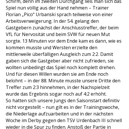
Schirm, denn im zweiten Durchgang ließ man sich das
Spiel nun völlig aus der Hand nehmen – Trainer
Florian „Pico“ Urbanski sprach teilweise von einer
Arbeitsverweigerung. In der 54. gelang den
Gastgebern zunächst der Anschlusstreffer, der beim
VfL für Nervosität und beim SVW für neuen Mut
sorgte. 13 Minuten vor dem Ende kam es dann, wie es
kommen musste und Wersten erzielte den
mittlerweile überfälligen Ausgleich zum 2:2. Damit
gaben sich die Gastgeber aber nicht zufrieden, sie
wollten unbedingt das Spiel noch komplett drehen.
Und für diesen Willen wurden sie am Ende noch
belohnt – in der 88. Minute musste unsere Dritte den
Treffer zum 2:3 hinnehmen, in der Nachspielzeit
wurde das Ergebnis sogar noch auf 4:2 erhöht.
So hatten sich unsere Jungs den Saisonstart definitiv
nicht vorgestellt – nun gilt es in der Trainingswoche,
die Niederlage aufzuarbeiten und in der nächsten
Woche im Derby gegen den TSV Urdenbach III schnell
wieder in die Spur zu finden. Anstoß der Partie in