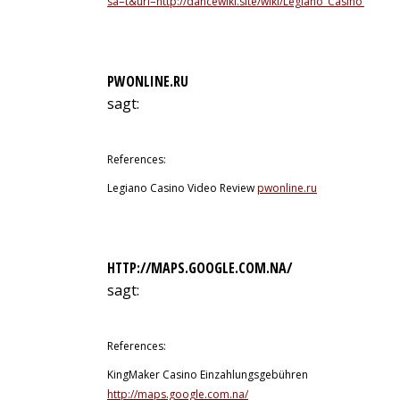
sa=t&url=http://dancewiki.site/wiki/Legiano_Casino_Casin
PWONLINE.RU
sagt:
12. Juli 2026 um 4:48 Uhr
References:
Legiano Casino Video Review
pwonline.ru
HTTP://MAPS.GOOGLE.COM.NA/
sagt:
12. Juli 2026 um 4:55 Uhr
References:
KingMaker Casino Einzahlungsgebühren
http://maps.google.com.na/