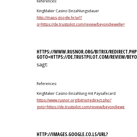
References:
KingMaker Casino Einzahlungsdauer
http://maps.google.hr/url?
q=https://de.trustpilot.com/review/beyondjewellery.de
HTTPS://WWW.RUSNOR.ORG/BITRIX/REDIRECT.PHP
GOTO=HTTPS://DE.TRUSTPILOT.COM/REVIEW/BEYO
sagt:
11. Juli 2026 um 13:59 Uhr
References:
KingMaker Casino Einzahlung mit Paysafecard
https://www.rusnor.org/bitrix/redirect.php?
goto=https://de.trustpilot.com/review/beyondjewellery.d
HTTP://IMAGES.GOOGLE.CO.LS/URL?