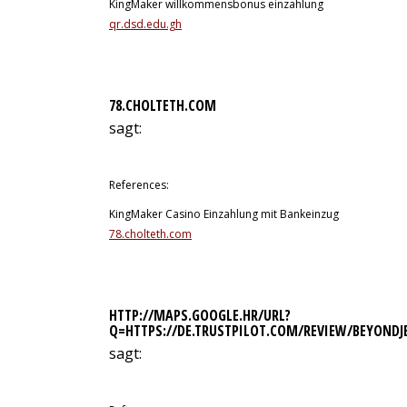
KingMaker willkommensbonus einzahlung
qr.dsd.edu.gh
78.CHOLTETH.COM
sagt:
11. Juli 2026 um 12:51 Uhr
References:
KingMaker Casino Einzahlung mit Bankeinzug
78.cholteth.com
HTTP://MAPS.GOOGLE.HR/URL?
Q=HTTPS://DE.TRUSTPILOT.COM/REVIEW/BEYONDJ
sagt:
11. Juli 2026 um 13:41 Uhr