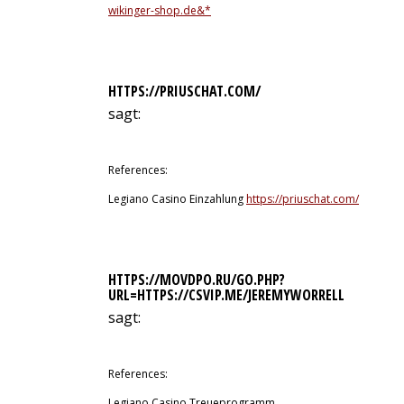
wikinger-shop.de&*
HTTPS://PRIUSCHAT.COM/
sagt:
10. Juli 2026 um 4:57 Uhr
References:
Legiano Casino Einzahlung
https://priuschat.com/
HTTPS://MOVDPO.RU/GO.PHP?
URL=HTTPS://CSVIP.ME/JEREMYWORRELL
sagt:
10. Juli 2026 um 11:40 Uhr
References:
Legiano Casino Treueprogramm