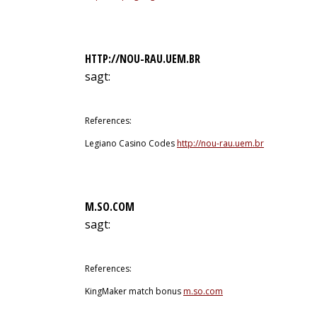
HTTP://NOU-RAU.UEM.BR
sagt:
12. Juli 2026 um 4:56 Uhr
References:
Legiano Casino Codes
http://nou-rau.uem.br
M.SO.COM
sagt:
12. Juli 2026 um 5:30 Uhr
References:
KingMaker match bonus
m.so.com