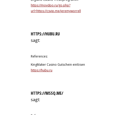
https://movdpo.ru/go.php?
url=https://csvip.me/jeremyworrell
HTTPS://HUBU.RU
sagt:
10. Juli 2026 um 13:15 Uhr
References:
KingMaker Casino Gutschein einlösen
https://hubu.ru
HTTPS://MSSQ.ME/
sagt:
10. Juli 2026 um 14:12 Uhr