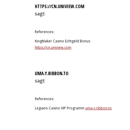
HTTPS://CN.UNIVIEW.COM
sagt:
11. Juli 2026 um 16:45 Uhr
References:
KingMaker Casino Echtgeld Bonus
https://cn.uniview.com
UMA.Y.RIBBON.TO
sagt:
11. Juli 2026 um 22:44 Uhr
References:
Legiano Casino VIP Programm
uma.y.ribbon.to