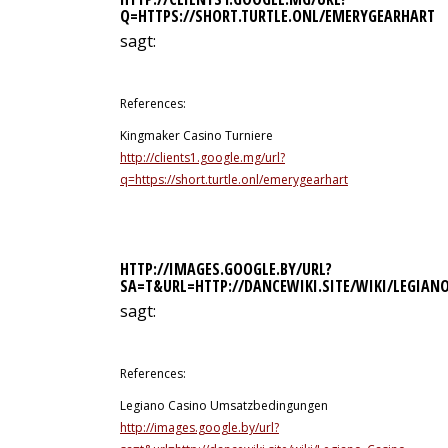
Q=HTTPS://SHORT.TURTLE.ONL/EMERYGEARHART
sagt:
12. Juli 2026 um 3:57 Uhr
References:
Kingmaker Casino Turniere
http://clients1.google.mg/url?
q=https://short.turtle.onl/emerygearhart
HTTP://IMAGES.GOOGLE.BY/URL?
SA=T&URL=HTTP://DANCEWIKI.SITE/WIKI/LEGIAN
sagt:
12. Juli 2026 um 4:03 Uhr
References:
Legiano Casino Umsatzbedingungen
http://images.google.by/url?