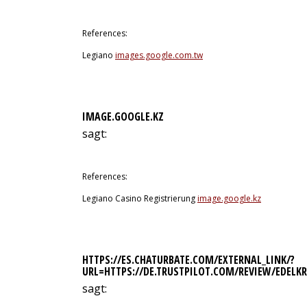
10. Juli 2026 um 2:42 Uhr
References:
Legiano
images.google.com.tw
IMAGE.GOOGLE.KZ
sagt:
10. Juli 2026 um 2:45 Uhr
References:
Legiano Casino Registrierung
image.google.kz
HTTPS://ES.CHATURBATE.COM/EXTERNAL_LINK/?
URL=HTTPS://DE.TRUSTPILOT.COM/REVIEW/EDELK
sagt:
10. Juli 2026 um 3:39 Uhr