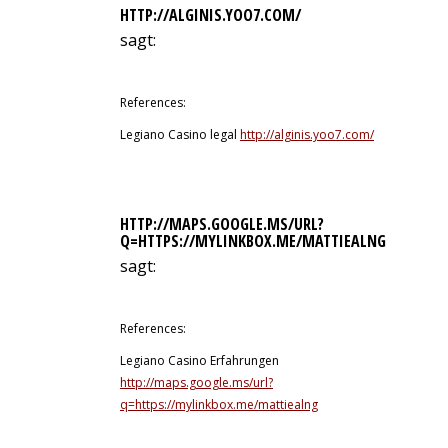
HTTP://ALGINIS.YOO7.COM/
sagt:
9. Juli 2026 um 20:14 Uhr
References:
Legiano Casino legal
http://alginis.yoo7.com/
HTTP://MAPS.GOOGLE.MS/URL?
Q=HTTPS://MYLINKBOX.ME/MATTIEALNG
sagt:
9. Juli 2026 um 20:28 Uhr
References:
Legiano Casino Erfahrungen
http://maps.google.ms/url?
q=https://mylinkbox.me/mattiealng