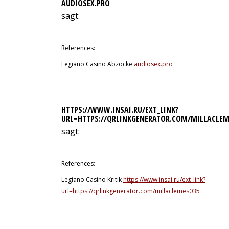
AUDIOSEX.PRO
sagt:
9. Juli 2026 um 18:03 Uhr
References:
Legiano Casino Abzocke
audiosex.pro
HTTPS://WWW.INSAI.RU/EXT_LINK?
URL=HTTPS://QRLINKGENERATOR.COM/MILLACLEM
sagt:
9. Juli 2026 um 18:54 Uhr
References:
Legiano Casino Kritik
https://www.insai.ru/ext_link?
url=https://qrlinkgenerator.com/millaclemes035