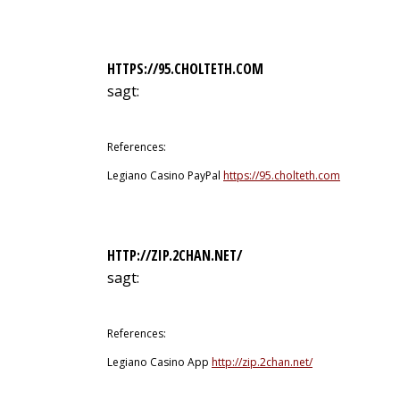
HTTPS://95.CHOLTETH.COM
sagt:
9. Juli 2026 um 22:11 Uhr
References:
Legiano Casino PayPal
https://95.cholteth.com
HTTP://ZIP.2CHAN.NET/
sagt:
9. Juli 2026 um 22:40 Uhr
References:
Legiano Casino App
http://zip.2chan.net/