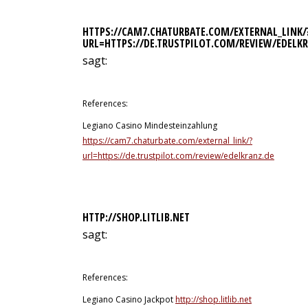
HTTPS://CAM7.CHATURBATE.COM/EXTERNAL_LINK/
URL=HTTPS://DE.TRUSTPILOT.COM/REVIEW/EDELK
sagt:
9. Juli 2026 um 22:04 Uhr
References:
Legiano Casino Mindesteinzahlung
https://cam7.chaturbate.com/external_link/?
url=https://de.trustpilot.com/review/edelkranz.de
HTTP://SHOP.LITLIB.NET
sagt:
9. Juli 2026 um 22:07 Uhr
References:
Legiano Casino Jackpot
http://shop.litlib.net