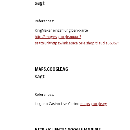
sagt:
12. Juli 2026 um 3:40 Uhr
References:
KingMaker einzahlung bankkarte
http://images.google.nu/url?
sa=t&url=https://link.epicalorie.shop/claudia563679
MAPS.GOOGLE.VG
sagt:
12. Juli 2026 um 3:51 Uhr
References:
Legiano Casino Live Casino
maps.google.vg
HTTP://CLIENTS1.GOOGLE.MG/URL?