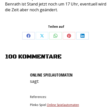
Benrath ist Stand jetzt noch um 17 Uhr, eventuell wird
die Zeit aber noch geändert.
Teilen auf
Share
Share
Share
Share
Share
on
on
on
on
on
Facebook
X
WhatsApp
Pinterest
LinkedIn
100 KOMMENTARE
ONLINE SPIELAUTOMATEN
sagt:
15. Juni 2026 um 20:50 Uhr
References:
Plinko Spiel
Online Spielautomaten