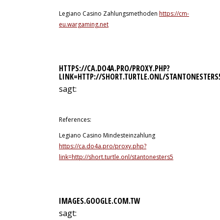
Legiano Casino Zahlungsmethoden
https://cm-
eu.wargaming.net
HTTPS://CA.DO4A.PRO/PROXY.PHP?
LINK=HTTP://SHORT.TURTLE.ONL/STANTONESTERS
sagt:
10. Juli 2026 um 1:35 Uhr
References:
Legiano Casino Mindesteinzahlung
https://ca.do4a.pro/proxy.php?
link=http://short.turtle.onl/stantonesters5
IMAGES.GOOGLE.COM.TW
sagt: