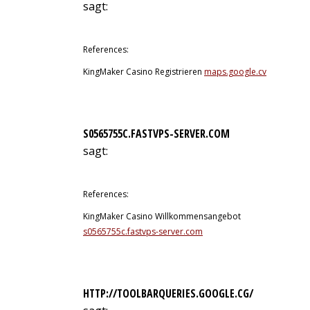
sagt:
12. Juli 2026 um 0:19 Uhr
References:
KingMaker Casino Registrieren
maps.google.cv
S0565755C.FASTVPS-SERVER.COM
sagt:
12. Juli 2026 um 0:21 Uhr
References:
KingMaker Casino Willkommensangebot
s0565755c.fastvps-server.com
HTTP://TOOLBARQUERIES.GOOGLE.CG/