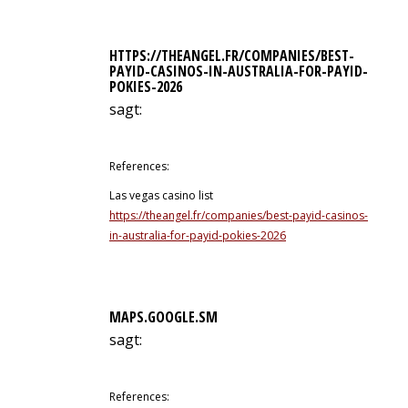
HTTPS://THEANGEL.FR/COMPANIES/BEST-
PAYID-CASINOS-IN-AUSTRALIA-FOR-PAYID-
POKIES-2026
sagt:
17. Juni 2026 um 7:54 Uhr
References:
Las vegas casino list
https://theangel.fr/companies/best-payid-casinos-
in-australia-for-payid-pokies-2026
MAPS.GOOGLE.SM
sagt:
7. Juli 2026 um 19:08 Uhr
References: