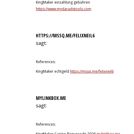
KingMaker einzahlung gebühren
https://www.mydaradstools.com
HTTPS://MSSQ.ME/FELIXNEIL6
sagt:
10. Juli 2026 um 15:12 Uhr
References:
KingMaker echtgeld
https://mssq.me/felixneil6
MYLINKBOX.ME
sagt:
10. Juli 2026 um 16:30 Uhr
References:
KingMaker Casino Bonuscode 2026
mylinkbox.me