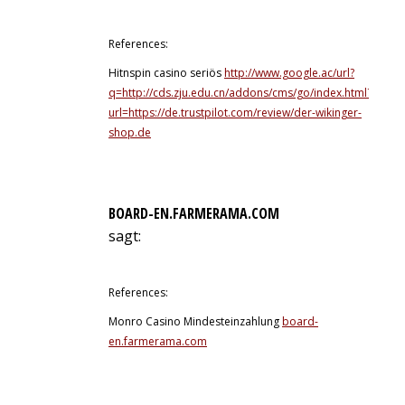
13. Juli 2026 um 0:22 Uhr
References:
Hitnspin casino seriös
http://www.google.ac/url?
q=http://cds.zju.edu.cn/addons/cms/go/index.html?
url=https://de.trustpilot.com/review/der-wikinger-
shop.de
BOARD-EN.FARMERAMA.COM
sagt:
13. Juli 2026 um 2:10 Uhr
References:
Monro Casino Mindesteinzahlung
board-
en.farmerama.com