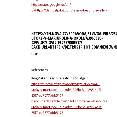
http://maps.google.ws/url?
q=https://de.trustpilot.com/review/beyondjewellery.de
HTTPS://TN.NOVA.CZ/ZPRAVODAJSTVI/GALERIE/284
UTOKY-V-MARIUPOLU-A-OKOLI/A396BC8E-
4895-4E7F-85F7-EE7677BBB517?
BACK_URL=HTTPS://DE.TRUSTPILOT.COM/REVIEW/
sagt:
11. Juli 2026 um 16:45 Uhr
References:
KingMaker Casino Einzahlung Spielgeld
https://tn.nova.cz/zpravodajstvi/galerie/28440-
utoky-v-mariupolu-a-okoli/a396bc8e-4895-4e7f-
85f7-ee7677bbb517?
back_url=https://de.trustpilot.com/review/beyondjewellery
utoky-v-mariupolu-a-okoli/a396bc8e-4895-4e7f-
85f7-ee7677bbb517?