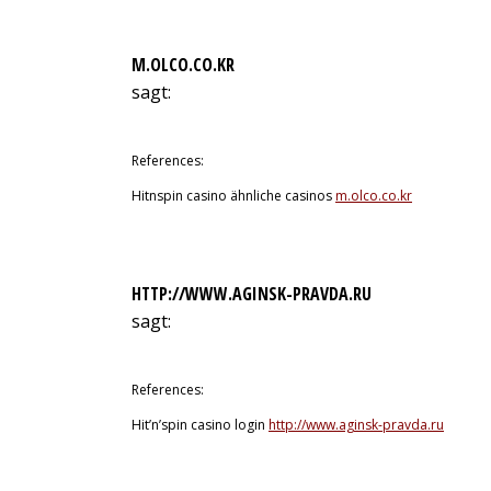
M.OLCO.CO.KR
sagt:
13. Juli 2026 um 6:48 Uhr
References:
Hitnspin casino ähnliche casinos
m.olco.co.kr
HTTP://WWW.AGINSK-PRAVDA.RU
sagt:
13. Juli 2026 um 9:51 Uhr
References:
Hit’n’spin casino login
http://www.aginsk-pravda.ru