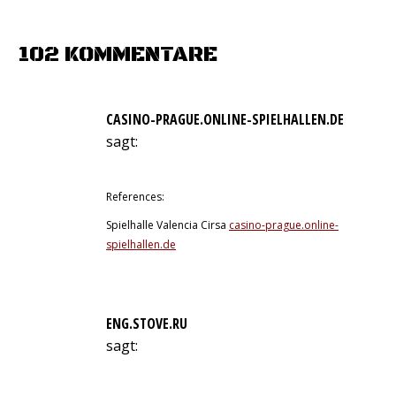
on
on
on
on
on
Facebook
X
WhatsApp
Pinterest
LinkedIn
102 KOMMENTARE
CASINO-PRAGUE.ONLINE-SPIELHALLEN.DE
sagt:
16. Juni 2026 um 3:05 Uhr
References:
Spielhalle Valencia Cirsa
casino-prague.online-
spielhallen.de
ENG.STOVE.RU
sagt:
9. Juli 2026 um 21:15 Uhr