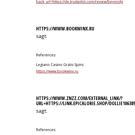
back_url=https://de.trustpilot.com/review/beyondjeweller
HTTPS://WWW.BOOKWINX.RU
sagt:
11. Juli 2026 um 22:52 Uhr
References:
Legiano Casino Gratis Spins
https://www.bookwinx.ru
HTTPS://WWW.ZNZZ.COM/EXTERNAL_LINK/?
URL=HTTPS://LINK.EPICALORIE.SHOP/DOLLIE10638
sagt:
11. Juli 2026 um 22:54 Uhr
References: