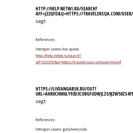
HTTP://HELP.NETWI.RU/SEARCH?
AFF=J22QFD&Q=HTTPS://TRAVELERSQA.COM/USE
sagt:
13. Juli 2026 um 14:40 Uhr
References:
Hitnspin casino live spiele
http://help.netwi.ru/search?
aff=J22QFD&q=https://travelersqa.com/user/momfender
HTTPS://LIVEANGARSK.RU/OUT?
URL=AHR0CHM6LY93D3CUBGFUDWJLZG9JZW50ZS
sagt:
13. Juli 2026 um 15:01 Uhr
References:
Hitnspin casino gutscheincode