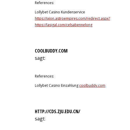
References:
Lollybet Casino Kundenservice
https://ixion.astroempires.com/redirect.aspx?
https://lasigal.com/celsabennelong
COOLBUDDY.COM
sagt:
14. Juli 2026 um 23:54 Uhr
References:
Lollybet Casino Einzahlung
coolbuddy.com
HTTP://CDS.ZJU.EDU.CN/
sagt:
15. Juli 2026 um 2:42 Uhr