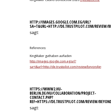
HTTP://IMAGES.GOOGLE.COM.EG/URL?
SA=T&URL=HTTP://DE.TRUSTPILOT.COM/REVIEW/B
sagt:
11. Juli 2026 um 12:59 Uhr
References:
KingMaker guthaben aufladen
http://images.google.com.eg/url?
sa=t&url=http://de.trustpilot.com/review/beyondjewellery
HTTPS://WWW2.HU-
BERLIN.DE/HU/COLLABORATION/PROJECT-
CONTACT.PHP?
REF=HTTPS://DE.TRUSTPILOT.COM/REVIEW/BEYON
sagt: