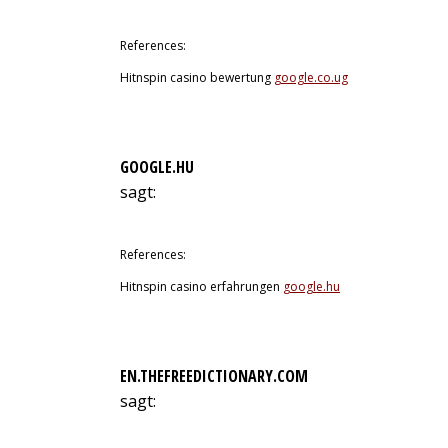
13. Juli 2026 um 3:38 Uhr
References:
Hitnspin casino bewertung
google.co.ug
GOOGLE.HU
sagt:
13. Juli 2026 um 3:46 Uhr
References:
Hitnspin casino erfahrungen
google.hu
EN.THEFREEDICTIONARY.COM
sagt:
13. Juli 2026 um 6:34 Uhr