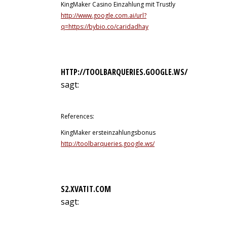
KingMaker Casino Einzahlung mit Trustly
http://www.google.com.ai/url?
q=https://bybio.co/caridadhay
HTTP://TOOLBARQUERIES.GOOGLE.WS/
sagt:
12. Juli 2026 um 4:40 Uhr
References:
KingMaker ersteinzahlungsbonus
http://toolbarqueries.google.ws/
S2.XVATIT.COM
sagt:
12. Juli 2026 um 5:13 Uhr