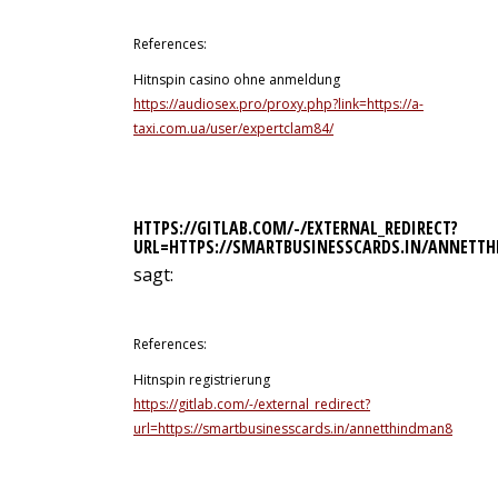
References:
Hitnspin casino ohne anmeldung
https://audiosex.pro/proxy.php?link=https://a-
taxi.com.ua/user/expertclam84/
HTTPS://GITLAB.COM/-/EXTERNAL_REDIRECT?
URL=HTTPS://SMARTBUSINESSCARDS.IN/ANNETT
sagt:
13. Juli 2026 um 20:43 Uhr
References:
Hitnspin registrierung
https://gitlab.com/-/external_redirect?
url=https://smartbusinesscards.in/annetthindman8