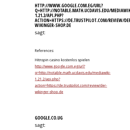
HTTP://WWW.GOOGLE.COM.EG/URL?
Q=HTTP://NOTABLE.MATH.UCDAVIS.EDU/MEDIAWIK
1.21.2/API.PHP?
ACTION=HTTPS://DE.TRUSTPILOT.COM/REVIEW/DE
WIKINGER-SHOP.DE
sagt:
13. Juli 2026 um 3:25 Uhr
References:
Hitnspin casino kostenlos spielen
http://www.google.com.eg/url?
q=http://notable.math.ucdavis.edu/mediawiki-
1.21.2/api.php?
action=https://de.trustpilot.com/review/der-
wikinger-shop.de
GOOGLE.CO.UG
sagt: