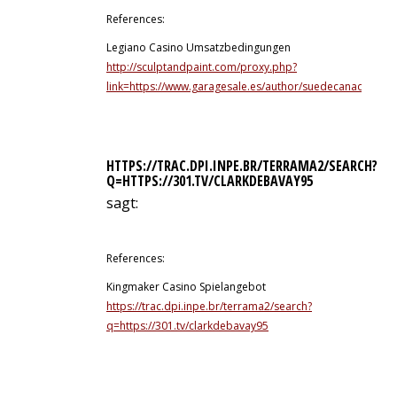
References:
Legiano Casino Umsatzbedingungen
http://sculptandpaint.com/proxy.php?
link=https://www.garagesale.es/author/suedecanada57/
HTTPS://TRAC.DPI.INPE.BR/TERRAMA2/SEARCH?
Q=HTTPS://301.TV/CLARKDEBAVAY95
sagt:
12. Juli 2026 um 6:43 Uhr
References:
Kingmaker Casino Spielangebot
https://trac.dpi.inpe.br/terrama2/search?
q=https://301.tv/clarkdebavay95