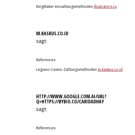
KingMaker einzahlungsmethoden
illustrators.ru
M.KASKUS.CO.ID
sagt:
12. Juli 2026 um 4:30 Uhr
References:
Legiano Casino Zahlungsmethoden
m.kaskus.co.id
HTTP://WWW.GOOGLE.COM.AI/URL?
Q=HTTPS://BYBIO.CO/CARIDADHAY
sagt:
12. Juli 2026 um 4:36 Uhr
References: