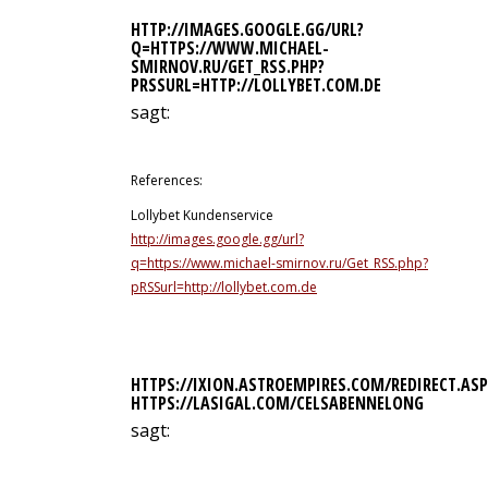
HTTP://IMAGES.GOOGLE.GG/URL?
Q=HTTPS://WWW.MICHAEL-
SMIRNOV.RU/GET_RSS.PHP?
PRSSURL=HTTP://LOLLYBET.COM.DE
sagt:
14. Juli 2026 um 16:44 Uhr
References:
Lollybet Kundenservice
http://images.google.gg/url?
q=https://www.michael-smirnov.ru/Get_RSS.php?
pRSSurl=http://lollybet.com.de
HTTPS://IXION.ASTROEMPIRES.COM/REDIRECT.ASP
HTTPS://LASIGAL.COM/CELSABENNELONG
sagt:
14. Juli 2026 um 22:37 Uhr