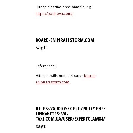
Hitnspin casino ohne anmeldung
https://podnova.com/
BOARD-EN.PIRATESTORM.COM
sagt:
13. Juli 2026 um 19:44 Uhr
References:
Hitnspin willkommensbonus
board-
en.piratestorm.com
HTTPS://AUDIOSEX.PRO/PROXY.PHP?
LINK=HTTPS://A-
TAXI.COM.UA/USER/EXPERTCLAM84/
sagt:
13. Juli 2026 um 19:50 Uhr