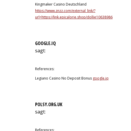
Kingmaker Casino Deutschland
https://www.znzz.com/external_link/?
url=https://link.epicalorie.shop/dollie10638986
GOOGLE.IQ
sagt:
11. Juli 2026 um 23:05 Uhr
References:
Legiano Casino No Deposit Bonus
google.iq
POLSY.ORG.UK
sagt:
12. Juli 2026 um 0:08 Uhr
References: