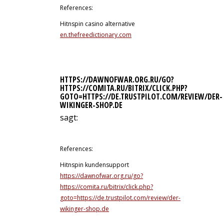
References:
Hitnspin casino alternative
en.thefreedictionary.com
HTTPS://DAWNOFWAR.ORG.RU/GO?
HTTPS://COMITA.RU/BITRIX/CLICK.PHP?
GOTO=HTTPS://DE.TRUSTPILOT.COM/REVIEW/DER-
WIKINGER-SHOP.DE
sagt:
13. Juli 2026 um 6:39 Uhr
References:
Hitnspin kundensupport
https://dawnofwar.org.ru/go?
https://comita.ru/bitrix/click.php?
goto=https://de.trustpilot.com/review/der-
wikinger-shop.de