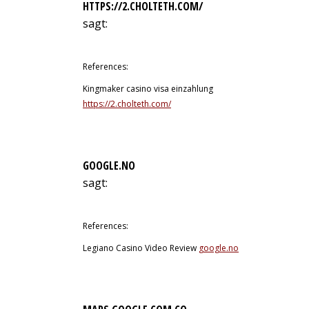
HTTPS://2.CHOLTETH.COM/
sagt:
12. Juli 2026 um 7:42 Uhr
References:
Kingmaker casino visa einzahlung
https://2.cholteth.com/
GOOGLE.NO
sagt:
12. Juli 2026 um 7:50 Uhr
References:
Legiano Casino Video Review
google.no