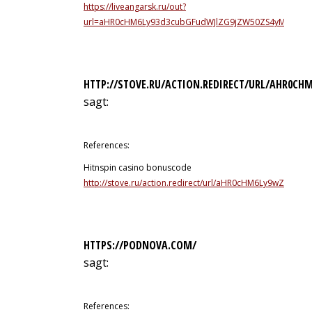
https://liveangarsk.ru/out?
url=aHR0cHM6Ly93d3cubGFudWJlZG9jZW50ZS4yMS5lZ
HTTP://STOVE.RU/ACTION.REDIRECT/URL/AHR0
sagt:
13. Juli 2026 um 15:19 Uhr
References:
Hitnspin casino bonuscode
http://stove.ru/action.redirect/url/aHR0cHM6Ly9wZWF
HTTPS://PODNOVA.COM/
sagt:
13. Juli 2026 um 19:21 Uhr
References: