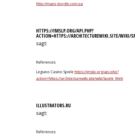
http://maps.google.com.pa
HTTPS://IMSLP.ORG/API.PHP?
ACTION=HTTPS://ARCHITECTUREWIKI.SITE/WIKI/S
sagt:
12. Juli 2026 um 3:20 Uhr
References:
Legiano Casino Spiele
https://imslp.org/api.php?
action=https://architecturewiki.site/wiki/Spiele_Wetten_ex
ILLUSTRATORS.RU
sagt:
12. Juli 2026 um 3:43 Uhr
References: