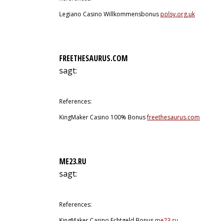
Legiano Casino Willkommensbonus
polsy.org.uk
FREETHESAURUS.COM
sagt:
12. Juli 2026 um 1:03 Uhr
References:
KingMaker Casino 100% Bonus
freethesaurus.com
ME23.RU
sagt:
12. Juli 2026 um 1:18 Uhr
References:
KingMaker Casino Echtgeld Bonus
me23.ru