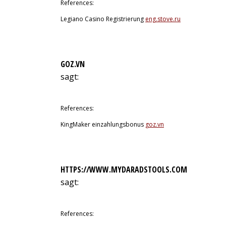
References:
Legiano Casino Registrierung
eng.stove.ru
GOZ.VN
sagt:
10. Juli 2026 um 13:24 Uhr
References:
KingMaker einzahlungsbonus
goz.vn
HTTPS://WWW.MYDARADSTOOLS.COM
sagt:
10. Juli 2026 um 14:02 Uhr
References: