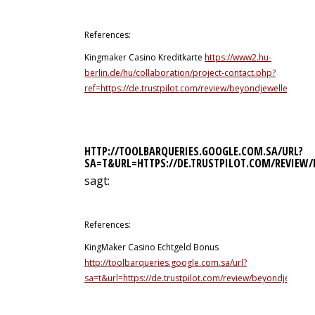
11. Juli 2026 um 13:22 Uhr
References:
Kingmaker Casino Kreditkarte
https://www2.hu-
berlin.de/hu/collaboration/project-contact.php?
ref=https://de.trustpilot.com/review/beyondjewellery.de
HTTP://TOOLBARQUERIES.GOOGLE.COM.SA/URL?
SA=T&URL=HTTPS://DE.TRUSTPILOT.COM/REVIEW/
sagt:
11. Juli 2026 um 15:07 Uhr
References:
KingMaker Casino Echtgeld Bonus
http://toolbarqueries.google.com.sa/url?
sa=t&url=https://de.trustpilot.com/review/beyondjeweller