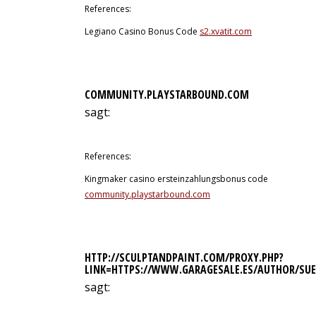
References:
Legiano Casino Bonus Code
s2.xvatit.com
COMMUNITY.PLAYSTARBOUND.COM
sagt:
12. Juli 2026 um 6:31 Uhr
References:
Kingmaker casino ersteinzahlungsbonus code
community.playstarbound.com
HTTP://SCULPTANDPAINT.COM/PROXY.PHP?
LINK=HTTPS://WWW.GARAGESALE.ES/AUTHOR/SU
sagt:
12. Juli 2026 um 6:39 Uhr