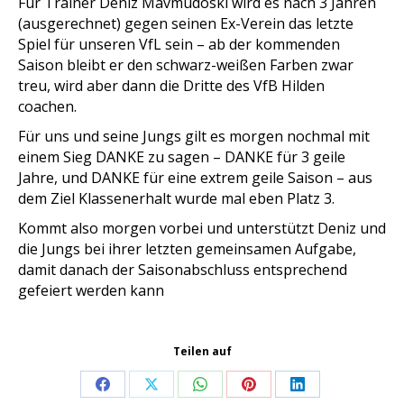
Für Trainer Deniz Mavmudoski wird es nach 3 Jahren
(ausgerechnet) gegen seinen Ex-Verein das letzte
Spiel für unseren VfL sein – ab der kommenden
Saison bleibt er den schwarz-weißen Farben zwar
treu, wird aber dann die Dritte des VfB Hilden
coachen.
Für uns und seine Jungs gilt es morgen nochmal mit
einem Sieg DANKE zu sagen – DANKE für 3 geile
Jahre, und DANKE für eine extrem geile Saison – aus
dem Ziel Klassenerhalt wurde mal eben Platz 3.
Kommt also morgen vorbei und unterstützt Deniz und
die Jungs bei ihrer letzten gemeinsamen Aufgabe,
damit danach der Saisonabschluss entsprechend
gefeiert werden kann
Teilen auf
Share
Share
Share
Share
Share