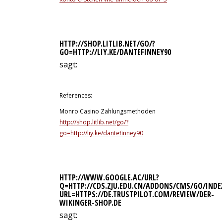
HTTP://SHOP.LITLIB.NET/GO/?
GO=HTTP://LIY.KE/DANTEFINNEY90
sagt:
12. Juli 2026 um 23:02 Uhr
References:
Monro Casino Zahlungsmethoden
http://shop.litlib.net/go/?
go=http://liy.ke/dantefinney90
HTTP://WWW.GOOGLE.AC/URL?
Q=HTTP://CDS.ZJU.EDU.CN/ADDONS/CMS/GO/INDE
URL=HTTPS://DE.TRUSTPILOT.COM/REVIEW/DER-
WIKINGER-SHOP.DE
sagt: