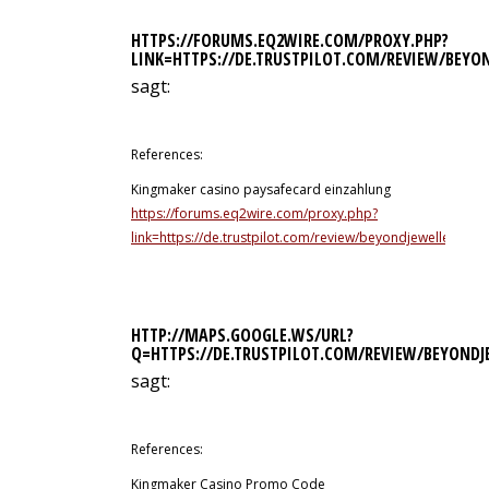
HTTPS://FORUMS.EQ2WIRE.COM/PROXY.PHP?
LINK=HTTPS://DE.TRUSTPILOT.COM/REVIEW/BEYO
sagt:
11. Juli 2026 um 15:23 Uhr
References:
Kingmaker casino paysafecard einzahlung
https://forums.eq2wire.com/proxy.php?
link=https://de.trustpilot.com/review/beyondjewellery.de
HTTP://MAPS.GOOGLE.WS/URL?
Q=HTTPS://DE.TRUSTPILOT.COM/REVIEW/BEYONDJ
sagt:
11. Juli 2026 um 16:40 Uhr
References:
Kingmaker Casino Promo Code