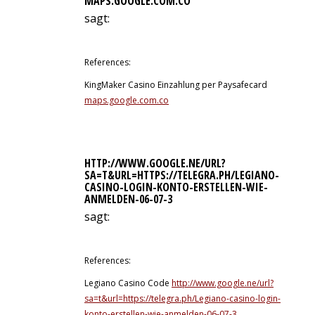
MAPS.GOOGLE.COM.CO
sagt:
12. Juli 2026 um 9:13 Uhr
References:
KingMaker Casino Einzahlung per Paysafecard
maps.google.com.co
HTTP://WWW.GOOGLE.NE/URL?
SA=T&URL=HTTPS://TELEGRA.PH/LEGIANO-
CASINO-LOGIN-KONTO-ERSTELLEN-WIE-
ANMELDEN-06-07-3
sagt:
12. Juli 2026 um 9:35 Uhr
References:
Legiano Casino Code
http://www.google.ne/url?
sa=t&url=https://telegra.ph/Legiano-casino-login-
konto-erstellen-wie-anmelden-06-07-3