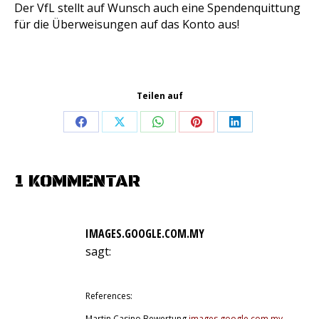
Der VfL stellt auf Wunsch auch eine Spendenquittung
für die Überweisungen auf das Konto aus!
Teilen auf
Share
Share
Share
Share
Share
on
on
on
on
on
Facebook
X
WhatsApp
Pinterest
LinkedIn
1 KOMMENTAR
IMAGES.GOOGLE.COM.MY
sagt:
6. August 2026 um 1:09 Uhr
References:
Martin Casino Bewertung
images.google.com.my