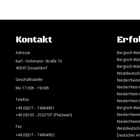
Kontakt
Erfo
Adresse
Bergisch-Mär
Bergisch-Mär
Karl - Hohmann- Straße 70
Bergisch-Mär
40597 Düsseldorf
Westdeutsch
Geschäftsstelle
Niederrheinm
Niederrhein-
Mo 17:00h - 19:00h
Niederrhein-
Telefon
Niederrhein-
Bergisch-Mär
+49 (0)211 - 74964951
Niederrheinm
+49 (0)163 - 2532707 (Platzwart)
Niederrheinm
Fax
Westdeutsch
+49 (0)211 - 74964952
Deutscher A