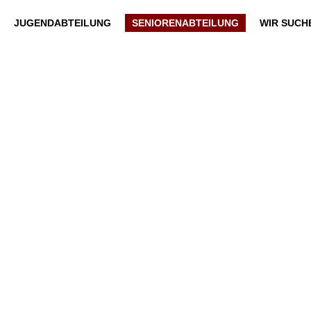
JUGENDABTEILUNG
SENIORENABTEILUNG
WIR SUCH
APR.
MIT DEM RÜCKEN ZUR WAND!
6
AKTUELLES
,
SENIORENABTEILUNG
6. April 2018
Mit dem Rücken zur Wand! Wieder ein Endspiel. Die Situation
hat sich nicht geändert. Nur noch Siege helfen! Mit dem SC
Kapellen-Erft kommt eine Mannschaft, die ihr Saisonziel weit
verfehlt hat. Der Oberliga-Absteiger wollte den direkten
Wiederaufstieg. Die Mannschaft des jungen Trainers Oliver
Seibert liegt auf dem 5. Tabellenplatz bereits 18 Punkte hinter
dem Tabellnführer…
WEITERLESEN