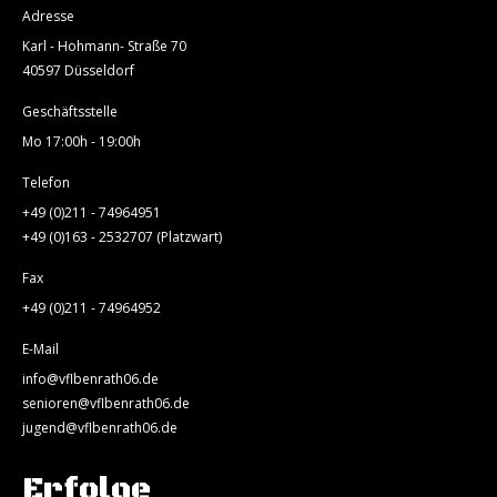
Adresse
Karl - Hohmann- Straße 70
40597 Düsseldorf
Geschäftsstelle
Mo 17:00h - 19:00h
Telefon
+49 (0)211 - 74964951
+49 (0)163 - 2532707 (Platzwart)
Fax
+49 (0)211 - 74964952
E-Mail
info@vflbenrath06.de
senioren@vflbenrath06.de
jugend@vflbenrath06.de
Erfolge