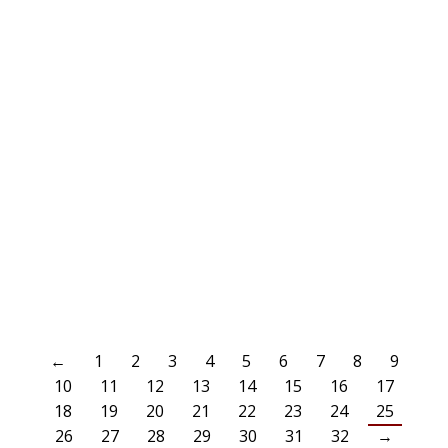
MÄRZ
DRITTE SIEGT ZUM VIERTEN MAL IN FOLGE
29
AKTUELLES
29. März 2018
Dritte siegt zum vierten mal in Folge Bei verregnetem Wetter mit
fiesem Wind wurde heute die Partie zwischen VfL Benrath III und
Wersten III ausgetragen. Benrath musste leicht ersatzgeschwächt
antreten, da Sebastian Arndt am Morgen einmal geniest hatte und
mit Männergrippe ausfiel. Außerdem fand das Spiel am Abend statt
und er hatte die Nacht vom…
WEITERLESEN
←
1
2
3
4
5
6
7
8
9
10
11
12
13
14
15
16
17
18
19
20
21
22
23
24
25
26
27
28
29
30
31
32
→