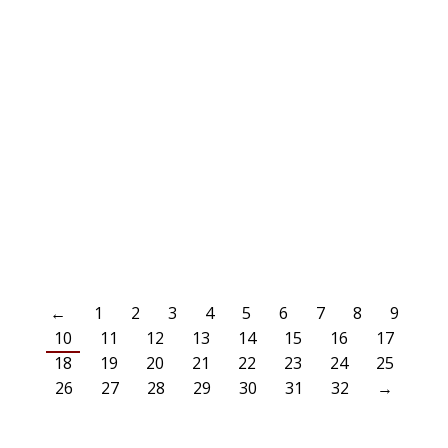
SPIELPLAN FÜR A-JUGEND-QUALI
3
JUGENDABTEILUNG
3. August 2020
Der Spielplan für die Qualifikation für die Leistungsklasse wurde
veröffentlicht. In der 5er-Gruppe wollen unsere Jungs ab dem 6.
September den Aufstieg in die Leistungsklasse perfekt machen. In
den Spielen geht es gegen die SG Unterrath, TV Kalkum-Wittlaer, SV
Wersten 04 und den SC Düsseldorf-West 1919/50 e.V.
WEITERLESEN
←
1
2
3
4
5
6
7
8
9
10
11
12
13
14
15
16
17
18
19
20
21
22
23
24
25
26
27
28
29
30
31
32
→