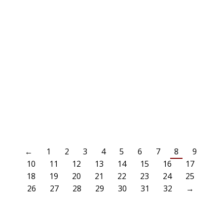
AKTUELLES
22. August 2021
Genau wie in der letzten Saison lauteten die Partien am ersten
Spieltag für unsere Erste und Zweite, und genau wie in der letzten
Saison konnten beide Teams zum Auftakt die volle Punktzahl
einfahren!Unser Erste trat stark ersatzgeschwächt beim TSV Solingen
Aufderhöhe an, so musste unter anderem im Sturm Philipp Schottke
aus der 3. Mannschaft von…
WEITERLESEN
←
1
2
3
4
5
6
7
8
9
10
11
12
13
14
15
16
17
18
19
20
21
22
23
24
25
26
27
28
29
30
31
32
→