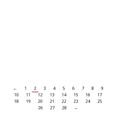
OKT.
NEUE GRUPPE, ERSTER SIEG!!!
25
AKTUELLES
,
JUGENDABTEILUNG
25. Oktober 2022
Unsere Jungs der E1 wollten in der neuen Gruppe gegen den SSV
Erkrath ein Zeichen setzen! Wir gingen sehr konzentriert ins Spiel und
so konnten wir die erste Halbzeit sehr überzeugend gestalten und
waren mit dem Halbzeitpfiff mit 7:0 vorne. Nach der Ansprache und
den Hinweis dass es noch nicht durch sei konnte der SSV…
WEITERLESEN
←
1
2
3
4
5
6
7
8
9
10
11
12
13
14
15
16
17
18
19
20
21
22
23
24
25
26
27
28
→